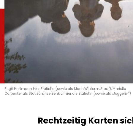
Birgit Hartmann hier Statistin (sowie als Marie Winter + „Frau“), Marielle
Carpenter als Statistin, Ilse Benkic´ hier als Statistin (sowie als „Joggerin“)
Rechtzeitig Karten si