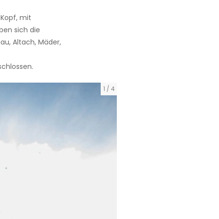
 Kopf, mit
ben sich die
u, Altach, Mäder,
chlossen.
1
/
4