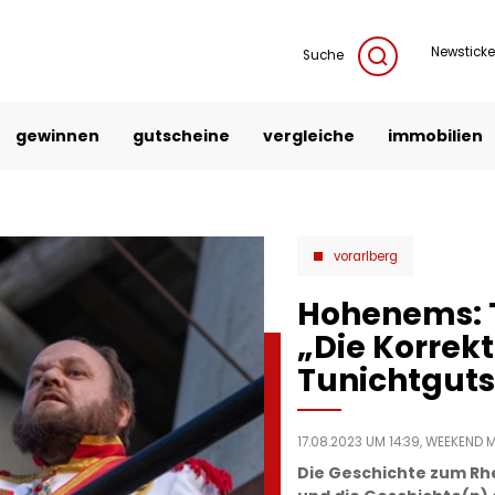
Newsticke
Suche
gewinnen
gutscheine
vergleiche
immobilien
vorarlberg
Hohenems: T
„Die Korrekt
Tunichtguts
17.08.2023 UM 14:39,
WEEKEND 
Die Geschichte zum Rh