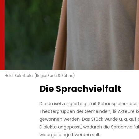
Heidi Salmhofer (Regie, Buch & Bühne)
Die Sprachvielfalt
Die Umsetzung erfolgt mit Schauspielern aus
Theatergruppen der Gemeinden, 19 Akteure k
gewonnen werden. Das Stück wurde u. a. auf d
Dialekte angepasst, wodurch die Sprachvielfal
widergespiegelt werden soll.