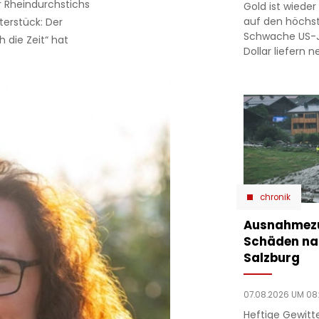
r Rheindurchstichs
Gold ist wieder 
auf den höchst
terstück: Der
Schwache US-J
 die Zeit“ hat
Dollar liefern 
chronik
Ausnahmezu
Schäden nac
Salzburg
07.08.2026 UM 08
Heftige Gewit