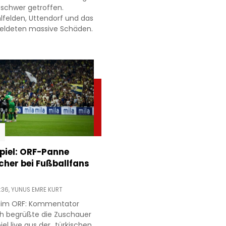
 schwer getroffen.
lfelden, Uttendorf und das
meldeten massive Schäden.
piel: ORF-Panne
acher bei Fußballfans
:36,
YUNUS EMRE KURT
r im ORF: Kommentator
h begrüßte die Zuschauer
l live aus der „türkischen