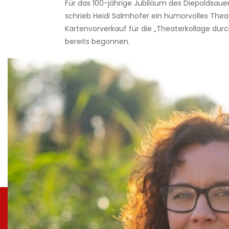
Für das 100-jährige Jubiläum des Diepoldsaue
schrieb Heidi Salmhofer ein humorvolles Thea
Kartenvorverkauf für die „Theaterkollage durch
bereits begonnen.