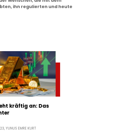
 der Menschen, die mit dem
ten, ihn regulierten und heute
eht kräftig an: Das
nter
:23,
YUNUS EMRE KURT