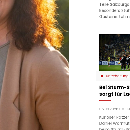
Teile Salzburgs
Besonders Stuh
Gasteinertal 
unterhaltung
Bei Sturm-S
sorgt für L
06.08.2026 UM 09
Kurioser Patze
Daniel Warmut
beim Sturm-Spie