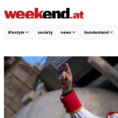
Direkt
zum
Inhalt
lifestyle
society
news
bundesland