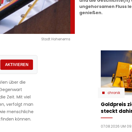
und die Geschichte(n)
ungehorsamen Fluss leb
genießen.
Stadt Hohenems
AKTIVIEREN
ien über die
r Gegenwart
chronik
 Zeit. Mit viel
Goldpreis zi
n, verfolgt man
steckt dahi
 wie menschliche
tfinden können.
07.08.2026 UM 09