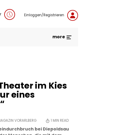
r
Einloggen/Registrieren
more
heater im Kies
ur eines
“
MAGAZIN VORARLBERG
1
MIN READ
eindurchbruch bei Diepoldsau