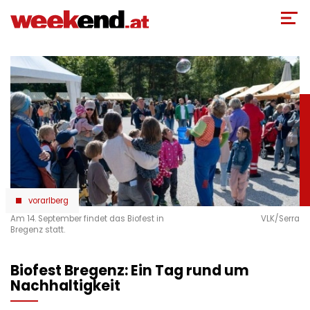
Direkt
zum
Inhalt
vorarlberg
Am 14. September findet das Biofest in
VLK/Serra
Bregenz statt.
Biofest Bregenz: Ein Tag rund um
Nachhaltigkeit