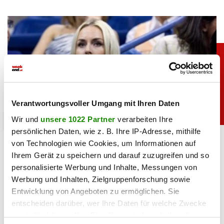
Verantwortungsvoller Umgang mit Ihren Daten
Wir und
unsere 1022 Partner
verarbeiten Ihre
sport
persönlichen Daten, wie z. B. Ihre IP-Adresse, mithilfe
Heiß: Lindsey Vonn zeigt Traumfigur im Urlaub
von Technologien wie Cookies, um Informationen auf
Ihrem Gerät zu speichern und darauf zuzugreifen und so
06.08.2026 UM 09:28,
JOVANA BOROJEVIC
personalisierte Werbung und Inhalte, Messungen von
Werbung und Inhalten, Zielgruppenforschung sowie
Lindsey Vonn begeistert mit einem neuen Urlaubsfoto. Im
roten Bikini zeigt die Ski-Legende ihre Traumfigur und
Entwicklung von Angeboten zu ermöglichen. Sie
genießt entspannte Stunden am Meer.
entscheiden darüber, wer Ihre Daten für welche Zwecke
nutzt. Sie können Ihre Einwilligung jederzeit über die