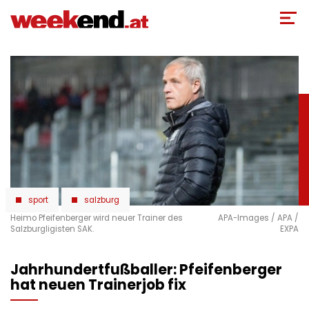
Direkt
zum
Inhalt
sport
salzburg
Heimo Pfeifenberger wird neuer Trainer des
APA-Images / APA /
Salzburgligisten SAK.
EXPA
Jahrhundertfußballer: Pfeifenberger
hat neuen Trainerjob fix