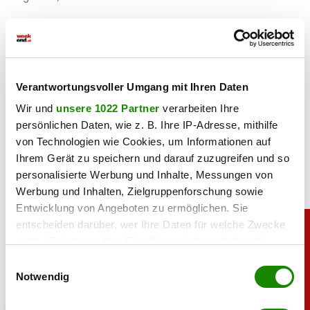
Haben Sie einen Fehler gefunden?
Schicken Sie uns Ihr
Feedback zu diesem Artikel.
Verantwortungsvoller Umgang mit Ihren Daten
teilen
Wir und
unsere 1022 Partner
verarbeiten Ihre
persönlichen Daten, wie z. B. Ihre IP-Adresse, mithilfe
von Technologien wie Cookies, um Informationen auf
Ihrem Gerät zu speichern und darauf zuzugreifen und so
personalisierte Werbung und Inhalte, Messungen von
Werbung und Inhalten, Zielgruppenforschung sowie
Entwicklung von Angeboten zu ermöglichen. Sie
entscheiden darüber, wer Ihre Daten für welche Zwecke
nutzt. Sie können Ihre Einwilligung jederzeit über die
Cookie-Erklärung oder durch Klicken auf das Privacy
Einwilligungsauswahl
Trigger Symbol ändern oder widerrufen
Notwendig
Wenn Sie es erlauben, würden wir auch gerne: