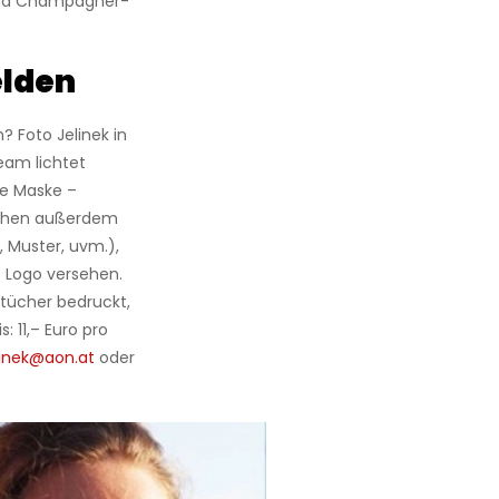
 und Champagner-
elden
 Foto Jelinek in
eam lichtet
ie Maske –
stehen außerdem
 Muster, uvm.),
 Logo versehen.
htücher bedruckt,
: 11,– Euro pro
linek@aon.at
oder