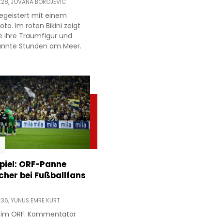
:28,
JOVANA BOROJEVIC
egeistert mit einem
to. Im roten Bikini zeigt
e ihre Traumfigur und
annte Stunden am Meer.
piel: ORF-Panne
acher bei Fußballfans
:36,
YUNUS EMRE KURT
r im ORF: Kommentator