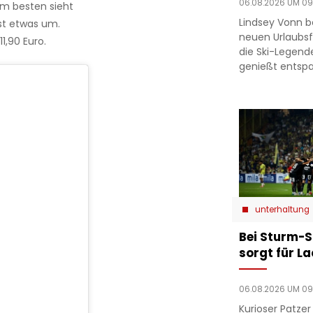
06.08.2026 UM 09
 am besten sieht
Lindsey Vonn b
st etwas um.
neuen Urlaubsfo
1,90 Euro.
die Ski-Legend
genießt entsp
unterhaltung
Bei Sturm-S
sorgt für L
06.08.2026 UM 09
Kurioser Patze