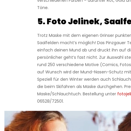
verschiedenen Farben – darunter Rot, Gold
Töne.
5. Foto Jelinek, Saalf
Trotz Maske mit dem eigenen Grinser punkten?
Saalfelden macht’s möglich! Das Pinzgauer T
einfach deinen Mund ab und druckt ihn auf d
persönlicher geht’s fast nicht. Zur Auswahl 
rund 250 verschiedene Motive (Comics, Fotos,
auf Wunsch wird der Mund-Nasen-Schutz mit
Speziell für den Winter werden auch Schlauc
die beim Skifahren als Maske durchgehen. Preis
Maske/Schlauchtuch. Bestellung unter
fotoje
06528/72501.