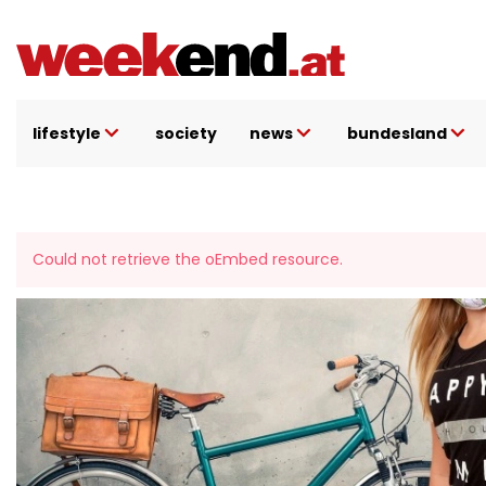
Direkt
zum
Inhalt
lifestyle
society
news
bundesland
Fehlermeldun
Could not retrieve the oEmbed resource.