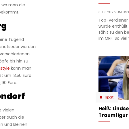
, wo man die
 bekommt.
31.03.2026 UM 09:
Top-Verdiener 
rg
wurde enthüllt.
zählt zu den b
im ORF. So viel 
 eine Tugend
anetseder werden
 verschiedenen
öpfe bis hin zu
style
kann man
st um 13,50 Euro
,90 Euro.
endorf
sport
Heiß: Linds
e vielen
Traumfigur 
ber auch die
n und kleinen