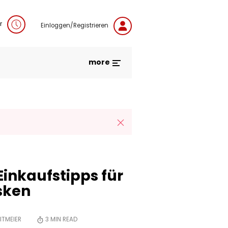
r
Einloggen/Registrieren
more
Einkaufstipps für
sken
ITMEIER
3
MIN READ