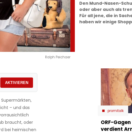
Den Mund-Nasen-Schutz
oder aber auch als tr
Für all jene, die in S
haben wir einige Shopp
Ralph Peichaer
AKTIVIEREN
 Supermärkten,
licht – und das
promitalk
orrausichtlich
ORF-Gagen e
ub braucht, oder
verdient Ar
rd bei heimischen