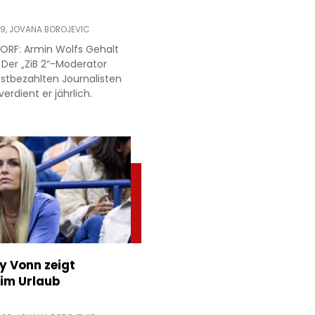
19,
JOVANA BOROJEVIC
ORF: Armin Wolfs Gehalt
 Der „ZiB 2“-Moderator
estbezahlten Journalisten
verdient er jährlich.
ey Vonn zeigt
im Urlaub