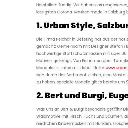
Herstellern fündig. Wir haben uns umgesehen
lässigsten Corona-Masken made in Salzburg
1. Urban Style, Salzbu
Die Firma Peichär in Liefering hat aus der Not
gemacht: Gemeinsam mit Designer Stefan H
hochwertige Stoffschutzmasken mit über 60
Motiven gefertigt. Von Einhörnen über Totenk
Mandalas ist alles mit dabei. Unter
www.urban.
sich durch das Sortiment klicken, eine Maske i
zu haben, spezielle Modelle gibt’s bereits um 9
2. Bert und Burgi, Eug
Was uns an Bert & Burgi besonders gefällt? Di
Waldmotive mit Hirsch, Fuchs und Bäumen, a
niedlichen Kindermasken mit Hunden, Frösche