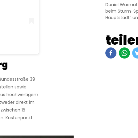
Daniel Warmut
beim Sturm-Spie
Hauptstadt” un
teile
rg
r Bundesstraße 39
tellen sowie
 aus hochwertigem
ntweder direkt im
zwischen 15
n. Kostenpunkt: