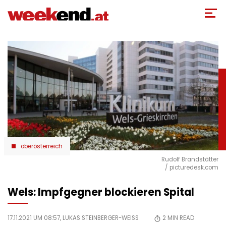
Direkt
zum
Inhalt
oberösterreich
Rudolf Brandstätter
/ picturedesk.com
Wels: Impfgegner blockieren Spital
17.11.2021 UM 08:57,
LUKAS STEINBERGER-WEISS
2
MIN READ