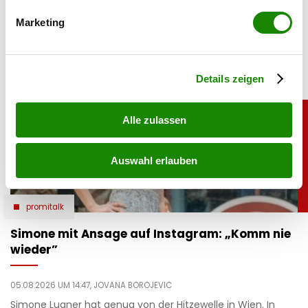
roten Bikini zeigt die Ski-Legende ihre Traumfigur und
bestimmten Merkmalen (Fingerprinting) identifizieren
genießt entspannte Stunden am Meer.
Marketing
Erfahren Sie mehr darüber, wie Ihre persönlichen Daten
verarbeitet werden, und legen Sie Ihre Präferenzen im
Abschnitt Einzelheiten
fest.
Details zeigen
Alle zulassen
Auswahl erlauben
promitalk
Simone mit Ansage auf Instagram: „Komm nie
wieder”
05.08.2026 UM 14:47,
JOVANA BOROJEVIC
Simone Lugner hat genug von der Hitzewelle in Wien. In