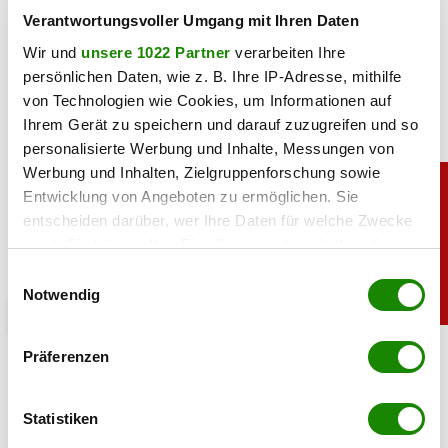
teilen
Verantwortungsvoller Umgang mit Ihren Daten
Wir und
unsere 1022 Partner
verarbeiten Ihre
persönlichen Daten, wie z. B. Ihre IP-Adresse, mithilfe
von Technologien wie Cookies, um Informationen auf
Ihrem Gerät zu speichern und darauf zuzugreifen und so
personalisierte Werbung und Inhalte, Messungen von
Werbung und Inhalten, Zielgruppenforschung sowie
Entwicklung von Angeboten zu ermöglichen. Sie
entscheiden darüber, wer Ihre Daten für welche Zwecke
nutzt. Sie können Ihre Einwilligung jederzeit über die
Cookie-Erklärung oder durch Klicken auf das Privacy
Einwilligungsauswahl
Trigger Symbol ändern oder widerrufen
Notwendig
sport
Wenn Sie es erlauben, würden wir auch gerne:
Heiß: Lindsey Vonn zeigt Traumfigur im Urlaub
Präferenzen
Informationen über Ihre geografische Lage
erfassen, welche bis auf einige Meter genau sein
06.08.2026 UM 09:28,
JOVANA BOROJEVIC
können
Statistiken
Lindsey Vonn begeistert mit einem neuen Urlaubsfoto. Im
Ihr Gerät durch aktives Scannen nach