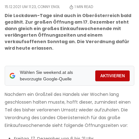
15.12.2021 UM 11:23,
CONNY ENGL
1
MIN READ
Die Lockdown-Tage sind auch in Oberösterreich bald
gezählt. Zur großen Öffnung am 17. Dezember steht
dann gleich ein großes Einkaufswochenende mit
verlängerten Öffnungszeiten und einem
verkaufsoffenen Sonntag an. Die Verordnung dafür
wird heute erlassen.
Wählen Sie weekend.at als
AKTIVIEREN
bevorzugte Google-Quelle
Nachdem ein Großteil des Handels vier Wochen lang
geschlossen halten musste, hofft dieser, zumindest einen
Teil des bisher verlorenen Umsatz wieder aufzuholen. Die
Verordnung des Landes Oberösterreich für das große
Einkaufswochenende sieht folgende Öffnungszeiten vor:
Freitag, 17. Dezember von 6 bis 21 Uhr