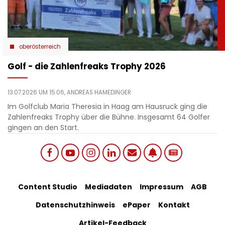
oberösterreich
Golf - die Zahlenfreaks Trophy 2026
13.07.2026 UM 15:06,
ANDREAS HAMEDINGER
Im Golfclub Maria Theresia in Haag am Hausruck ging die
Zahlenfreaks Trophy über die Bühne. Insgesamt 64 Golfer
gingen an den Start.
Social
Footer
Content Studio
Mediadaten
Impressum
AGB
links
Datenschutzhinweis
ePaper
Kontakt
Bottom
menu
Artikel-Feedback