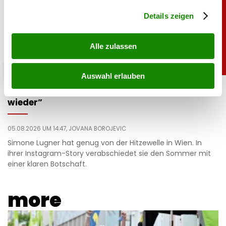
Abschnitt Einzelheiten
fest.
Details zeigen
Alle zulassen
promitalk
Auswahl erlauben
Simone mit Ansage auf Instagram: „Komm nie
wieder”
05.08.2026 UM 14:47,
JOVANA BOROJEVIC
Simone Lugner hat genug von der Hitzewelle in Wien. In
ihrer Instagram-Story verabschiedet sie den Sommer mit
einer klaren Botschaft.
more