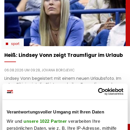
sport
Heiß: Lindsey Vonn zeigt Traumfigur im Urlaub
06.08.2026 UM 09:28,
JOVANA BOROJEVIC
Lindsey Vonn begeistert mit einem neuen Urlaubsfoto. Im
roten Bikini zeigt die Ski-Legende ihre Traumfigur und
genießt entspannte Stunden am Meer.
Verantwortungsvoller Umgang mit Ihren Daten
Wir und
unsere 1022 Partner
verarbeiten Ihre
persönlichen Daten, wie z. B. Ihre IP-Adresse, mithilfe