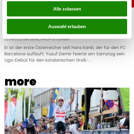
sport
Alle zulassen
Jüngster seit Messi: Demir mit Pflichtspiel-
Debüt für Barcelona
Auswahl erlauben
22.08.2021 UM 08:42,
PHILIPP EITZINGER
Er ist der erste Österreicher seit Hans Kankl, der für den FC
Barcelona aufläuft: Yusuf Demir feierte am Samstag sein
Liga-Debüt für den katalanischen Groß-…
more