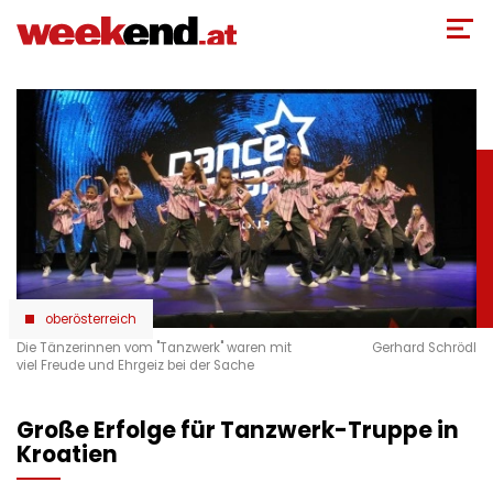
Direkt
zum
Inhalt
oberösterreich
Die Tänzerinnen vom "Tanzwerk" waren mit
Gerhard Schrödl
viel Freude und Ehrgeiz bei der Sache
Große Erfolge für Tanzwerk-Truppe in
Kroatien