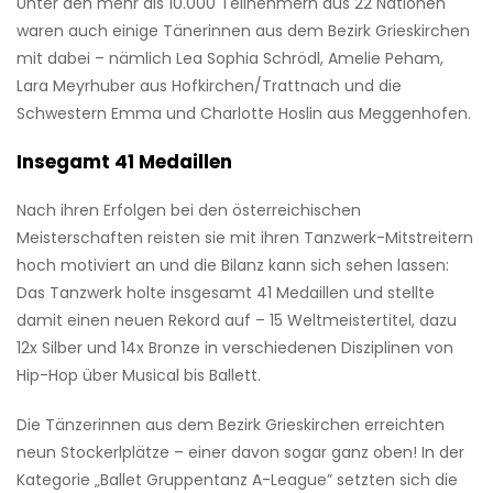
Unter den mehr als 10.000 Teilnehmern aus 22 Nationen
waren auch einige Tänerinnen aus dem Bezirk Grieskirchen
mit dabei – nämlich Lea Sophia Schrödl, Amelie Peham,
Lara Meyrhuber aus Hofkirchen/Trattnach und die
Schwestern Emma und Charlotte Hoslin aus Meggenhofen.
Insegamt 41 Medaillen
Nach ihren Erfolgen bei den österreichischen
Meisterschaften reisten sie mit ihren Tanzwerk-Mitstreitern
hoch motiviert an und die Bilanz kann sich sehen lassen:
Das Tanzwerk holte insgesamt 41 Medaillen und stellte
damit einen neuen Rekord auf – 15 Weltmeistertitel, dazu
12x Silber und 14x Bronze in verschiedenen Disziplinen von
Hip-Hop über Musical bis Ballett.
Die Tänzerinnen aus dem Bezirk Grieskirchen erreichten
neun Stockerlplätze – einer davon sogar ganz oben! In der
Kategorie „Ballet Gruppentanz A-League” setzten sich die