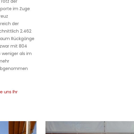
rotz der
sporte im Zuge
reuz
reich der
hnittlich 2.462
Kaum Rückgänge
 zwar mit 804
 weniger als im
 mehr
06 abgenommen
e uns Ihr