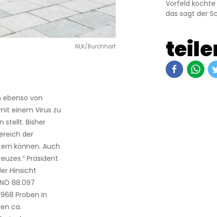
Vorfeld kochte
das sagt der Sc
teile
NLK/Burchhart
ch ebenso von
mit einem Virus zu
stellt. Bisher
ereich der
ern können. Auch
reuzes.“
Präsident
er Hinsicht
 NÖ 88.097
968 Proben in
ien ca.