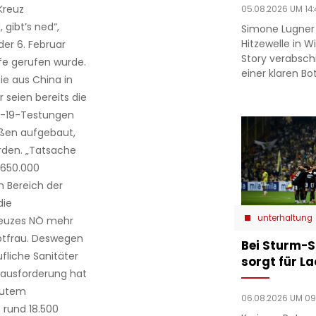
Kreuz
05.08.2026 UM 14:
 gibt’s ned“,
Simone Lugner
Hitzewelle in W
der 6. Februar
Story verabsc
lfe gerufen wurde.
einer klaren Bo
ie aus China in
seien bereits die
D-19-Testungen
aßen aufgebaut,
rden. „Tatsache
 650.000
 Bereich der
die
unterhaltung
Kreuzes NÖ mehr
uptfrau. Deswegen
Bei Sturm-S
fliche Sanitäter
sorgt für L
erausforderung hat
gutem
06.08.2026 UM 09
rund 18.500