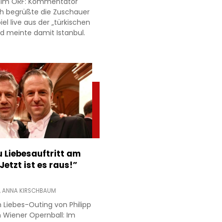
r im ORF: Kommentator
h begrüßte die Zuschauer
l live aus der „türkischen
d meinte damit Istanbul.
 Liebesauftritt am
Jetzt ist es raus!”
,
ANNA KIRSCHBAUM
 Liebes-Outing von Philipp
 Wiener Opernball: Im