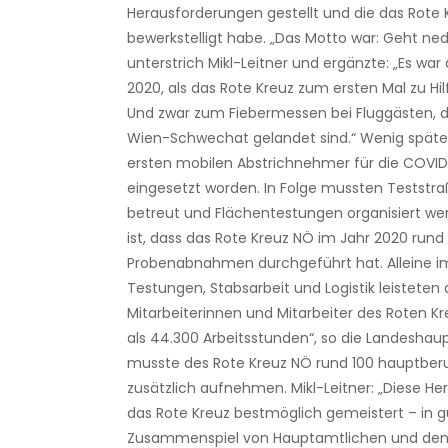
Herausforderungen gestellt und die das Rote 
bewerkstelligt habe. „Das Motto war: Geht ned,
unterstrich Mikl-Leitner und ergänzte: „Es war 
2020, als das Rote Kreuz zum ersten Mal zu Hi
Und zwar zum Fiebermessen bei Fluggästen, d
Wien-Schwechat gelandet sind.“ Wenig später 
ersten mobilen Abstrichnehmer für die COVI
eingesetzt worden. In Folge mussten Teststr
betreut und Flächentestungen organisiert we
ist, dass das Rote Kreuz NÖ im Jahr 2020 rund
Probenabnahmen durchgeführt hat. Alleine im
Testungen, Stabsarbeit und Logistik leisteten 
Mitarbeiterinnen und Mitarbeiter des Roten 
als 44.300 Arbeitsstunden“, so die Landesha
musste des Rote Kreuz NÖ rund 100 hauptberu
zusätzlich aufnehmen. Mikl-Leitner: „Diese H
das Rote Kreuz bestmöglich gemeistert – in 
Zusammenspiel von Hauptamtlichen und den 