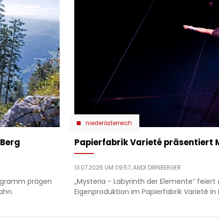
niederösterreich
 Berg
Papierfabrik Varieté präsentiert 
13.07.2026 UM 09:57,
ANDI DIRNBERGER
Programm prägen
„Mysteria - Labyrinth der Elemente“ feiert 
ahn.
Eigenproduktion im Papierfabrik Varieté in