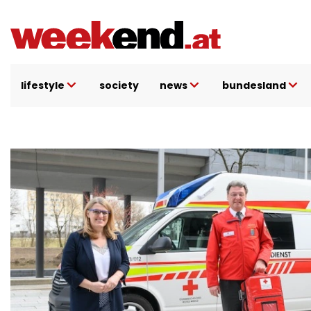
Direkt
zum
Inhalt
lifestyle
society
news
bundesland