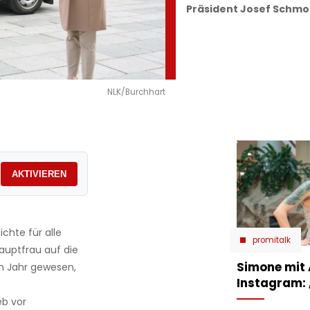
Präsident Josef Schmol
NLK/Burchhart
AKTIVIEREN
chte für alle
promitalk
auptfrau auf die
Simone mit
n Jahr gewesen,
Instagram:
eb vor