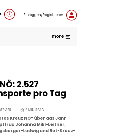
r
Einloggen/Registrieren
more
NÖ: 2.527
sporte pro Tag
BERGER
2
MIN READ
Rotes Kreuz NÖ“ über das Jahr
tfrau Johanna Mikl-Leitner,
nigsberger-Ludwig und Rot-Kreuz-