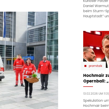
Kurioser Patze
Daniel Warmut
beim Sturm-Spie
Hauptstadt” un
promitalk
Hochmair zu
Opernball: „
13.02.2026 UM 11:31
Spekulation um
Hochmair beim