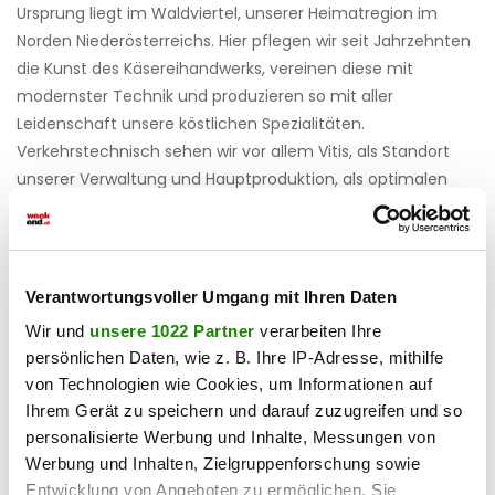
Ursprung liegt im Waldviertel, unserer Heimatregion im
Norden Niederösterreichs. Hier pflegen wir seit Jahrzehnten
die Kunst des Käsereihandwerks, vereinen diese mit
modernster Technik und produzieren so mit aller
Leidenschaft unsere köstlichen Spezialitäten.
Verkehrstechnisch sehen wir vor allem Vitis, als Standort
unserer Verwaltung und Hauptproduktion, als optimalen
Wirtschaftsstandort. Zentral zu den angrenzenden Bezirken
sind wir sehr gut erreichbar, ein wichtiges Kriterium, wenn
wir an unsere Partner und unsere Logistik denken.“
Verantwortungsvoller Umgang mit Ihren Daten
Beauftragt wurde die Befragung von ecoplus. „Unsere
Wir und
unsere 1022 Partner
verarbeiten Ihre
Wirtschaftstreibenden begegnen dem Standort
persönlichen Daten, wie z. B. Ihre IP-Adresse, mithilfe
überwiegend positiv und das gilt auch für die Angebote von
von Technologien wie Cookies, um Informationen auf
ecoplus als Wirtschaftsagentur des Landes: So sind 57 %
Ihrem Gerät zu speichern und darauf zuzugreifen und so
der Unternehmen mit der Unterstützung, Beratung und
personalisierte Werbung und Inhalte, Messungen von
Förderungen von ecoplus sehr zufrieden bzw. zufrieden“,
Werbung und Inhalten, Zielgruppenforschung sowie
informierte ecoplus Geschäftsführer Helmut Miernicki.
Entwicklung von Angeboten zu ermöglichen. Sie