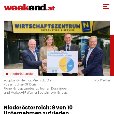
Direkt
zum
Inhalt
niederösterreich
ecoplus GF Helmut Miernicki, Die
NLK Pfeiffer
Käsemacher-GF Doris
Ploner,&nbsp;Landesrat Jochen Danninger
und Market-GF Werner Beutelmeyer.&nbsp;
Niederösterreich: 9 von 10
Unternehmen zufrieden