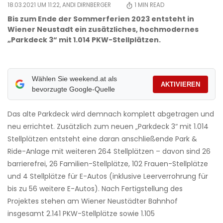
18.03.2021 UM 11:22,
ANDI DIRNBERGER
1
MIN READ
Bis zum Ende der Sommerferien 2023 entsteht in
Wiener Neustadt ein zusätzliches, hochmodernes
„Parkdeck 3“ mit 1.014 PKW-Stellplätzen.
Wählen Sie weekend.at als
AKTIVIEREN
bevorzugte Google-Quelle
Das alte Parkdeck wird demnach komplett abgetragen und
neu errichtet. Zusätzlich zum neuen „Parkdeck 3“ mit 1.014
Stellplätzen entsteht eine daran anschließende Park &
Ride-Anlage mit weiteren 264 Stellplätzen – davon sind 26
barrierefrei, 26 Familien-Stellplätze, 102 Frauen-Stellplätze
und 4 Stellplätze für E-Autos (inklusive Leerverrohrung für
bis zu 56 weitere E-Autos). Nach Fertigstellung des
Projektes stehen am Wiener Neustädter Bahnhof
insgesamt 2.141 PKW-Stellplätze sowie 1.105