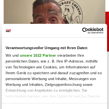
Verantwortungsvoller Umgang mit Ihren Daten
chronik
Wir und
unsere 1022 Partner
verarbeiten Ihre
Crazy Cheese Konkurs: Käse-Millionär
persönlichen Daten, wie z. B. Ihre IP-Adresse, mithilfe
Ludomirska ist pleite
von Technologien wie Cookies, um Informationen auf
Ihrem Gerät zu speichern und darauf zuzugreifen und so
08.07.2026 UM 16:30,
STEFANIE HERMANN
personalisierte Werbung und Inhalte, Messungen von
Crazy Cheese ist pleite: Zwei Firmen sind insolvent, alle
Werbung und Inhalten, Zielgruppenforschung sowie
Standorte wurden geschlossen. Das steckt hinter dem
Entwicklung von Angeboten zu ermöglichen. Sie
Konkurs von Roland Ludomirska.
entscheiden darüber, wer Ihre Daten für welche Zwecke
nutzt. Sie können Ihre Einwilligung jederzeit über die
Cookie-Erklärung oder durch Klicken auf das Privacy