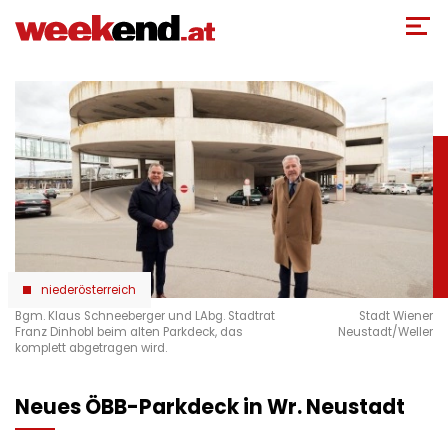
Direkt
zum
Inhalt
niederösterreich
Bgm. Klaus Schneeberger und LAbg. Stadtrat
Stadt Wiener
Franz Dinhobl beim alten Parkdeck, das
Neustadt/Weller
komplett abgetragen wird.
Neues ÖBB-Parkdeck in Wr. Neustadt