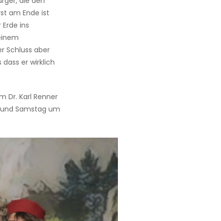
ürger, die den
rst am Ende ist
 Erde ins
 einem
er Schluss aber
dass er wirklich
am Dr. Karl Renner
ag und Samstag um