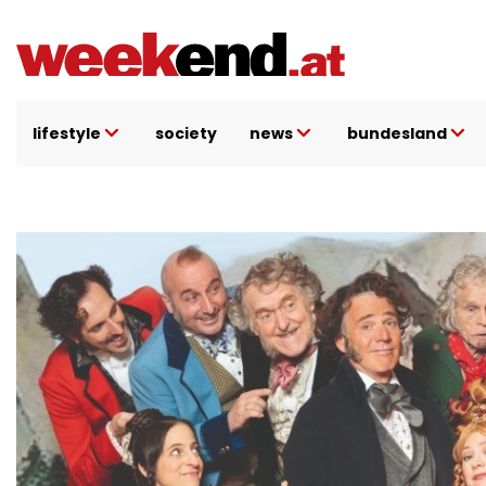
Direkt
zum
Inhalt
lifestyle
society
news
bundesland