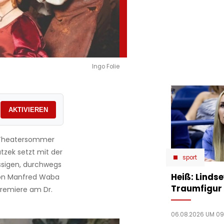
Ingo Folie
AKTIVIEREN
m Theatersommer
tzek setzt mit der
sport
assigen, durchwegs
Heiß: Linds
on Manfred Waba
Traumfigur 
Premiere am Dr.
06.08.2026 UM 09