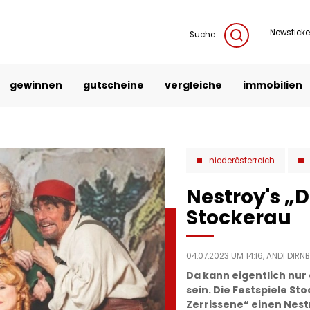
Newsticke
Suche
gewinnen
gutscheine
vergleiche
immobilien
niederösterreich
Nestroy's „D
Stockerau
04.07.2023 UM 14:16,
ANDI DIRN
Da kann eigentlich nur
sein. Die Festspiele St
Zerrissene“ einen Nest