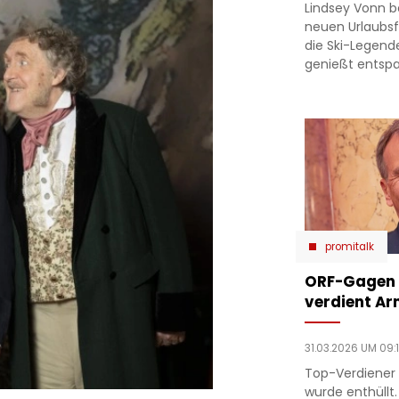
Lindsey Vonn b
neuen Urlaubsfo
die Ski-Legend
genießt entsp
promitalk
ORF-Gagen e
verdient Ar
31.03.2026 UM 09:
Top-Verdiener 
wurde enthüllt.