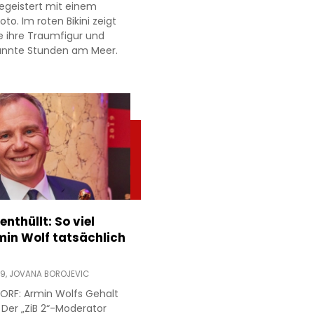
egeistert mit einem
to. Im roten Bikini zeigt
e ihre Traumfigur und
annte Stunden am Meer.
nthüllt: So viel
min Wolf tatsächlich
19,
JOVANA BOROJEVIC
ORF: Armin Wolfs Gehalt
 Der „ZiB 2“-Moderator