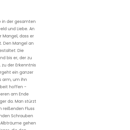
he in der gesamten
eld und Liebe. An
r Mangel, dass er
t. Den Mangel an
staltet: Die
Und bis er, der zu
, zu der Erkenntnis
ergeht ein ganzer
s arm, um ihn
beit hoffen -
lieren am Ende
ger da.
Man stürzt
en reißenden Fluss
lenden Schrauben
 Albträume gehen