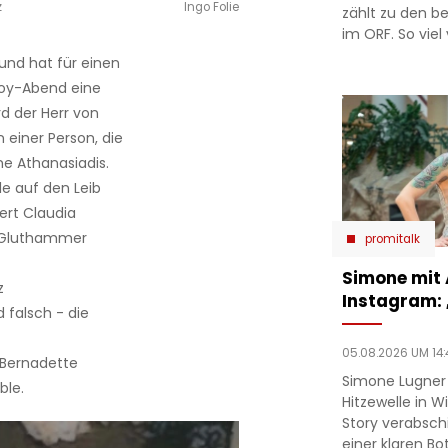
z
Ingo Folie
zählt zu den b
im ORF. So viel 
und hat für einen
roy-Abend eine
rd der Herr von
 einer Person, die
ne Athanasiadis.
le auf den Leib
pert
Claudia
m Gluthammer
promitalk
Simone mit
z
Instagram:
 falsch - die
05.08.2026 UM 14:
 Bernadette
Simone Lugner
ble.
Hitzewelle in W
Story verabsc
einer klaren Bo