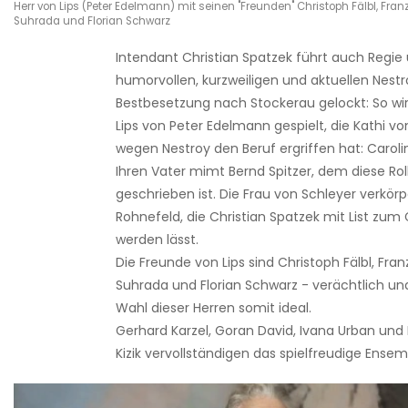
Herr von Lips (Peter Edelmann) mit seinen "Freunden" Christoph Fälbl, Fran
Suhrada und Florian Schwarz
Intendant Christian Spatzek führt auch Regie 
humorvollen, kurzweiligen und aktuellen Nest
Bestbesetzung nach Stockerau gelockt:
So wi
Lips von
Peter Edelmann gespielt, die Kathi von
wegen Nestroy den Beruf ergriffen hat: Caroli
Ihren Vater mimt Bernd Spitzer
, dem diese Rol
geschrieben ist. Die Frau von Schleyer verkör
Rohnefeld
, die
Christian Spatzek mit List zu
werden lässt.
Die Freunde von Lips sind
Christoph Fälbl, Fran
Suhrada und Florian Schwarz - verächtlich und
Wahl dieser Herren somit ideal.
Gerhard Karzel, Goran David, Ivana Urban und
Kizik vervollständigen das spielfreudige Ensem