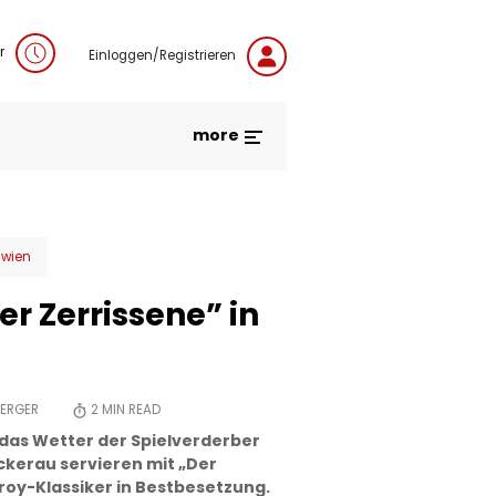
r
Einloggen/Registrieren
more
wien
er Zerrissene” in
BERGER
2
MIN READ
 das Wetter der Spielverderber
ockerau servieren mit „Der
roy-Klassiker in Bestbesetzung.