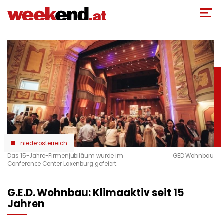
Direkt
zum
Inhalt
niederösterreich
Das 15-Jahre-Firmenjubiläum wurde im
GED Wohnbau
Conference Center Laxenburg gefeiert.
G.E.D. Wohnbau: Klimaaktiv seit 15
Jahren