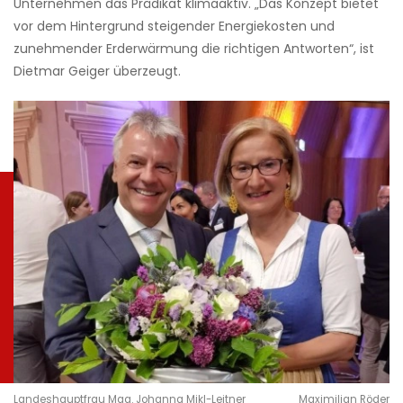
Unternehmen das Prädikat klimaaktiv. „Das Konzept bietet
vor dem Hintergrund steigender Energiekosten und
zunehmender Erderwärmung die richtigen Antworten“, ist
Dietmar Geiger überzeugt.
Landeshauptfrau Mag. Johanna Mikl-Leitner
Maximilian Röder