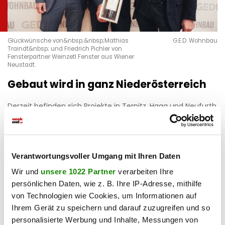
Glückwünsche von&nbsp;&nbsp;Mathias
G.E.D. Wohnbau
Traindt&nbsp; und Friedrich Pichler von
Fensterpartner Weinzetl Fenster aus Wiener
Neustadt.
Gebaut wird in ganz Niederösterreich
Derzeit befinden sich Projekte in Ternitz, Haag und Neufurth
an der Ybbs in Umsetzung. Neue Häuser in Pöchlarn und
Wieselburg sind bezugsfertig. Im Umfeld von Wien, Wiener
Neustadt und im Tullnerfeld sind weitere Projekte in
Planung bzw. Umsetzung. G.E.D. sucht laufend Grundstücke
Verantwortungsvoller Umgang mit Ihren Daten
in Niederösterreich, Burgenland und im Großraum Graz mit
Wir und
unsere 1022 Partner
verarbeiten Ihre
mindestens 2000 Quadratmetern und Bauland-Widmung
persönlichen Daten, wie z. B. Ihre IP-Adresse, mithilfe
(Bauklasse I mit Zusatz 6,50 Meter Gebäudehöhe oder
von Technologien wie Cookies, um Informationen auf
Bauklasse II).
Ihrem Gerät zu speichern und darauf zuzugreifen und so
personalisierte Werbung und Inhalte, Messungen von