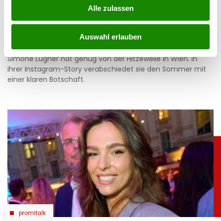
Simone mit Ansage auf Instagram: „Komm nie
Alle zulassen
wieder”
Auswahl erlauben
05.08.2026 UM 14:47,
JOVANA BOROJEVIC
Simone Lugner hat genug von der Hitzewelle in Wien. In
ihrer Instagram-Story verabschiedet sie den Sommer mit
einer klaren Botschaft.
promitalk