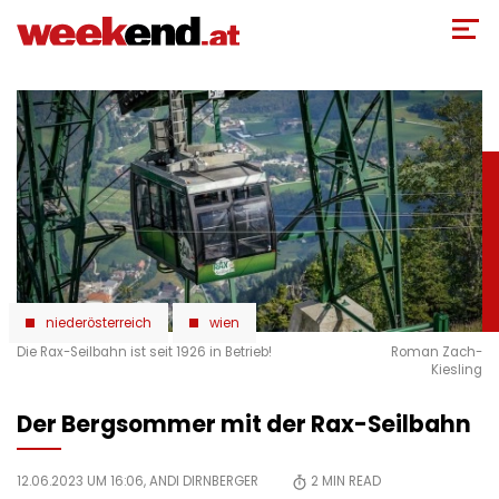
Direkt
zum
Inhalt
niederösterreich
wien
Die Rax-Seilbahn ist seit 1926 in Betrieb!
Roman Zach-
Kiesling
Der Bergsommer mit der Rax-Seilbahn
12.06.2023 UM 16:06,
ANDI DIRNBERGER
2
MIN READ