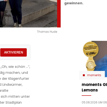
gewinnen.
Thomas Hude
AKTIVIEREN
 „Oh, wie schön …“,
ndig machen, und
moments
 der Klagenfurter
moments GE
d Lindwürmer,
Lemans
ralte
sich mitten unter
rter Stadtplan
05.08.2026 UM 06