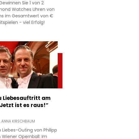
Gewinnen Sie 1 von 2
mond Watches Uhren von
ns im Gesamtwert von €
itspielen - viel Erfolg!
 Liebesauftritt am
Jetzt ist es raus!”
,
ANNA KIRSCHBAUM
 Liebes-Outing von Philipp
 Wiener Opernball: Im