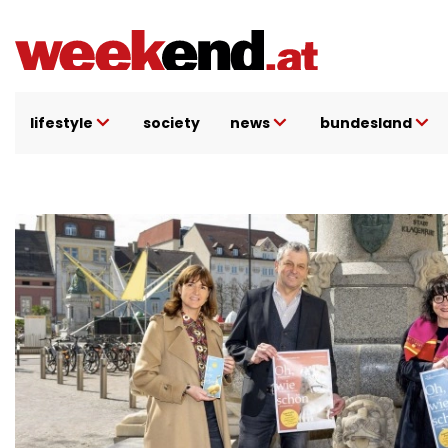
Direkt
zum
Inhalt
lifestyle
society
news
bundesland