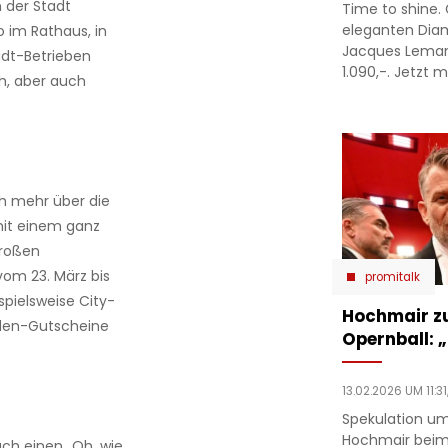
 der Stadt
Time to shine. 
eleganten Dia
o im Rathaus, in
Jacques Lema
adt-Betrieben
1.090,-. Jetzt m
ch, aber auch
h mehr über die
mit einem ganz
großen
vom 23. März bis
promitalk
spielsweise City-
Hochmair zu
aden-Gutscheine
Opernball: „
13.02.2026 UM 11:31
Spekulation um
Hochmair beim
ch einen „Oh, wie