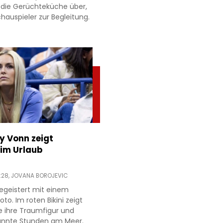
 die Gerüchteküche über,
hauspieler zur Begleitung.
ey Vonn zeigt
im Urlaub
:28,
JOVANA BOROJEVIC
egeistert mit einem
to. Im roten Bikini zeigt
e ihre Traumfigur und
annte Stunden am Meer.