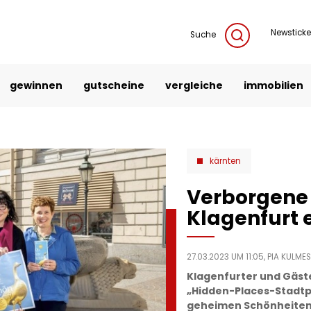
Newsticke
Suche
gewinnen
gutscheine
vergleiche
immobilien
kärnten
Verborgene
Klagenfurt
27.03.2023 UM 11:05,
PIA KULME
Klagenfurter und Gäste
„Hidden-Places-Stadtp
geheimen Schönheiten 