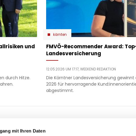
kärnten
allrisiken und
​FMVÖ-Recommender Award: Top-
Landesversicherung
12.05.2026 UM 17:17,
WEEKEND REDAKTION
n durch Hitze.
Die Kärntner Landesversicherung gewin
fahren.
2026 für hervorragende Kund:innenorient
abgestimmt.
ooter
 & motor
liebe
ty
politik
gang mit Ihren Daten