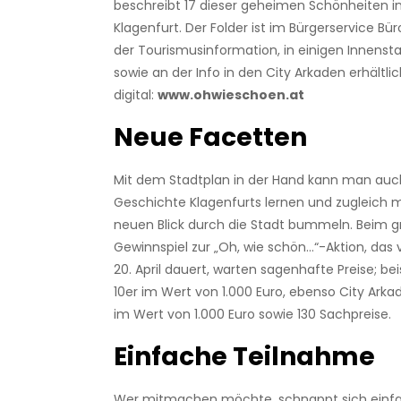
beschreibt 17 dieser geheimen Schönheiten in
Klagenfurt. Der Folder ist im Bürgerservice Bür
der Tourismusinformation, in einigen Innenst
sowie an der Info in den City Arkaden erhältli
digital:
www.ohwieschoen.at
Neue Facetten
Mit dem Stadtplan in der Hand kann man auc
Geschichte Klagenfurts lernen und zugleich 
neuen Blick durch die Stadt bummeln. Beim 
Gewinnspiel zur „Oh, wie schön…“-Aktion, das 
20. April dauert, warten sagenhafte Preise; bei
10er im Wert von 1.000 Euro, ebenso City Ark
im Wert von 1.000 Euro sowie 130 Sachpreise.
Einfache Teilnahme
Wer mitmachen möchte, schnappt sich einfa