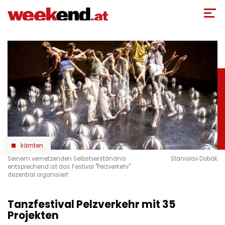
Direkt
zum
Inhalt
kärnten
Seinem vernetzenden Selbstverständnis
Stanislav Dobák
entsprechend ist das Festival "Pelzverkehr"
dezentral organisiert
Tanzfestival Pelzverkehr mit 35
Projekten