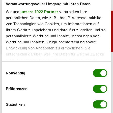
Verantwortungsvoller Umgang mit Ihren Daten
Wir und
unsere 1022 Partner
verarbeiten Ihre
persönlichen Daten, wie z. B. Ihre IP-Adresse, mithilfe
von Technologien wie Cookies, um Informationen auf
Ihrem Gerät zu speichern und darauf zuzugreifen und so
personalisierte Werbung und Inhalte, Messungen von
Werbung und Inhalten, Zielgruppenforschung sowie
Entwicklung von Angeboten zu ermöglichen. Sie
promitalk
entscheiden darüber, wer Ihre Daten für welche Zwecke
Simone mit Ansage auf Instagram: „Komm nie
nutzt. Sie können Ihre Einwilligung jederzeit über die
wieder”
Cookie-Erklärung oder durch Klicken auf das Privacy
Einwilligungsauswahl
Trigger Symbol ändern oder widerrufen
Notwendig
05.08.2026 UM 14:47,
JOVANA BOROJEVIC
Wenn Sie es erlauben, würden wir auch gerne:
Simone Lugner hat genug von der Hitzewelle in Wien. In
Präferenzen
ihrer Instagram-Story verabschiedet sie den Sommer mit
Informationen über Ihre geografische Lage
einer klaren Botschaft.
erfassen, welche bis auf einige Meter genau sein
können
Statistiken
Ihr Gerät durch aktives Scannen nach