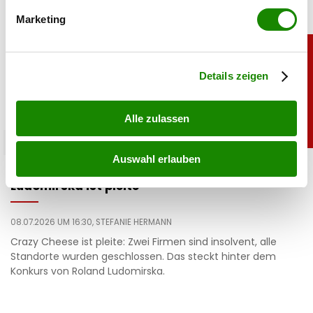
bestimmten Merkmalen (Fingerprinting) identifizieren
Marketing
Erfahren Sie mehr darüber, wie Ihre persönlichen Daten
verarbeitet werden, und legen Sie Ihre Präferenzen im
Abschnitt Einzelheiten
fest.
Details zeigen
Alle zulassen
chronik
Auswahl erlauben
Crazy Cheese Konkurs: Käse-Millionär
Ludomirska ist pleite
08.07.2026 UM 16:30,
STEFANIE HERMANN
Crazy Cheese ist pleite: Zwei Firmen sind insolvent, alle
Standorte wurden geschlossen. Das steckt hinter dem
Konkurs von Roland Ludomirska.