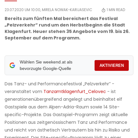
23.07.2020 UM 10:00,
MIRELA NOWAK-KARIJASEVIC
1
MIN READ
Bereits zum fünften Mal bereichert das Festival
„Pelzverkehr” rund um den Herbstbeginn die Stadt
Klagenfurt. Heuer stehen 35 Angebote vom 19. bis 26.
September auf dem Programm.
Wählen Sie weekend.at als
AKTIVIEREN
bevorzugte Google-Quelle
Das Tanz- und Performancefestival „Pelzverkehr” -
veranstaltet vom
Tanzamtklagenfurt_Celovec
- ist
generationenübergreifend angelegt und beinhaltet elf
Gastspiele aus dem Alpen-Adria-Raum sowie 14 Site-
specific-Projekte. Das Gastspiel-Programm zeigt aktuelle
Positionen aus zeitgenössischem Tanz und Performance
und reicht von ästhetisch Vertrautem bis hin zu Risiko und
Experiment. Das Site-specific-Programm lädt zu einer