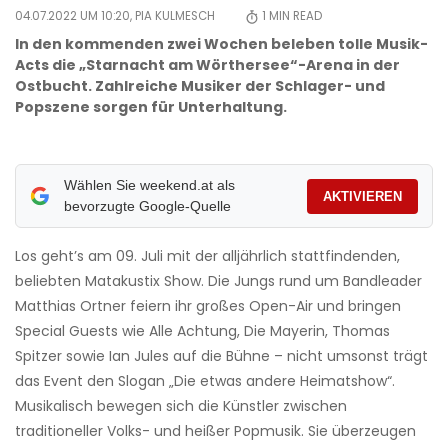
04.07.2022 UM 10:20,
PIA KULMESCH
1
MIN READ
In den kommenden zwei Wochen beleben tolle Musik-
Acts die „Starnacht am Wörthersee“-Arena in der
Ostbucht. Zahlreiche Musiker der Schlager- und
Popszene sorgen für Unterhaltung.
Wählen Sie weekend.at als
AKTIVIEREN
bevorzugte Google-Quelle
Los geht’s am 09. Juli mit der alljährlich stattfindenden,
beliebten Matakustix Show. Die Jungs rund um Bandleader
Matthias Ortner feiern ihr großes Open-Air und bringen
Special Guests wie Alle Achtung, Die Mayerin, Thomas
Spitzer sowie Ian Jules auf die Bühne – nicht umsonst trägt
das Event den Slogan „Die etwas andere Heimatshow“.
Musikalisch bewegen sich die Künstler zwischen
traditioneller Volks- und heißer Popmusik. Sie überzeugen