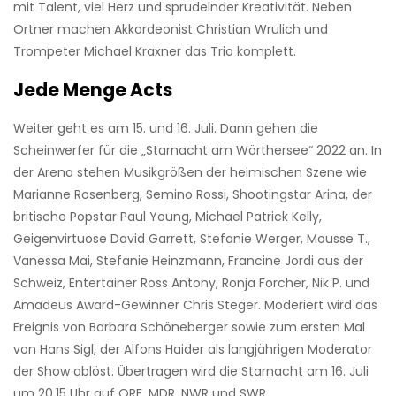
mit Talent, viel Herz und sprudelnder Kreativität. Neben
Ortner machen Akkordeonist Christian Wrulich und
Trompeter Michael Kraxner das Trio komplett.
Jede Menge Acts
Weiter geht es am 15. und 16. Juli. Dann gehen die
Scheinwerfer für die „Starnacht am Wörthersee“ 2022 an. In
der Arena stehen Musikgrößen der heimischen Szene wie
Marianne Rosenberg, Semino Rossi, Shootingstar Arina, der
britische Popstar Paul Young, Michael Patrick Kelly,
Geigenvirtuose David Garrett, Stefanie Werger, Mousse T.,
Vanessa Mai, Stefanie Heinzmann, Francine Jordi aus der
Schweiz, Entertainer Ross Antony, Ronja Forcher, Nik P. und
Amadeus Award-Gewinner Chris Steger. Moderiert wird das
Ereignis von Barbara Schöneberger sowie zum ersten Mal
von Hans Sigl, der Alfons Haider als langjährigen Moderator
der Show ablöst. Übertragen wird die Starnacht am 16. Juli
um 20.15 Uhr auf ORF, MDR, NWR und SWR.