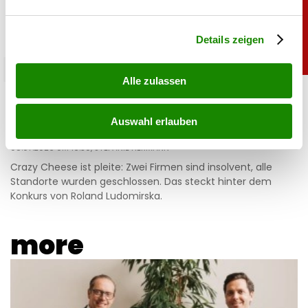
verarbeitet werden, und legen Sie Ihre Präferenzen im
Abschnitt Einzelheiten
fest.
Details zeigen
chronik
Alle zulassen
Crazy Cheese Konkurs: Käse-Millionär
Ludomirska ist pleite
Auswahl erlauben
08.07.2026 UM 16:30,
STEFANIE HERMANN
Crazy Cheese ist pleite: Zwei Firmen sind insolvent, alle
Standorte wurden geschlossen. Das steckt hinter dem
Konkurs von Roland Ludomirska.
more