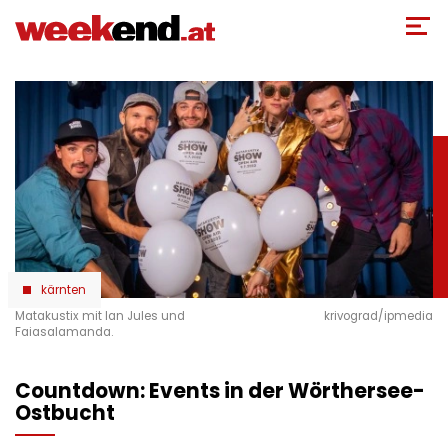
Direkt
zum
Inhalt
kärnten
Matakustix mit Ian Jules und
krivograd/ipmedia
Faiasalamanda.
Countdown: Events in der Wörthersee-
Ostbucht