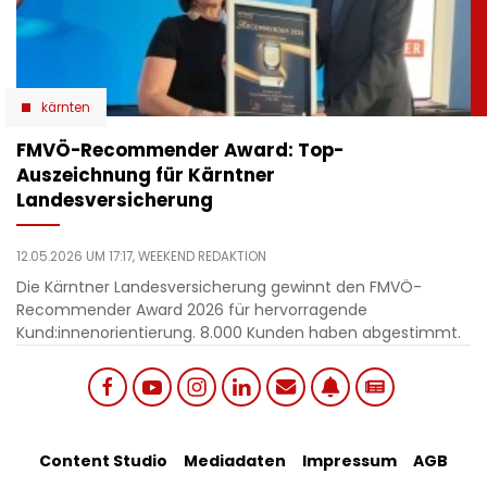
kärnten
​FMVÖ-Recommender Award: Top-
Auszeichnung für Kärntner
Landesversicherung
12.05.2026 UM 17:17,
WEEKEND REDAKTION
Die Kärntner Landesversicherung gewinnt den FMVÖ-
Recommender Award 2026 für hervorragende
Kund:innenorientierung. 8.000 Kunden haben abgestimmt.
Social
Footer
Content Studio
Mediadaten
Impressum
AGB
links