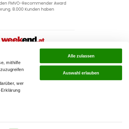
nt den FMVÖ-Recommender Award
ierung. 8.000 Kunden haben
Alle zulassen
ial
e, mithilfe
 zuzugreifen
Auswahl erlauben
ks
darüber, wer
-Erklärung
nu
enau sein