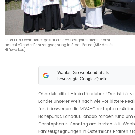
Pater Elija Oberndorfer gestaltete den Festgottesdienst samt
anschließender Fahrzeugsegnung in Stadl-Paura (Sitz des öst.
Hilfswerkes).
Wählen Sie weekend.at als
bevorzugte Google-Quelle
Ohne Mobilität – kein Überleben! Das ist für v
Länder unserer Welt nach wie vor bittere Realit
fand deswegen die MIVA-ChristophorusAktion
Höhepunkt. Landauf, landab fanden rund um
Christophorus-Sonntag am letzten Juli-Woc
Fahrzeugsegnungen in Österreichs Pfarren stat