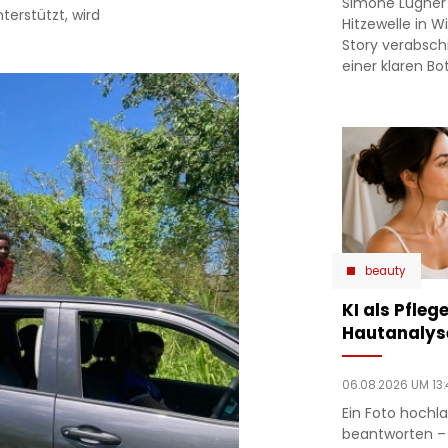
Simone Lugner
terstützt, wird
Hitzewelle in W
Story verabsc
einer klaren Bo
beauty
KI als Pfleg
Hautanalys
06.08.2026 UM 13:
Ein Foto hochl
beantworten –