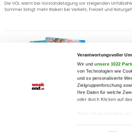
Die VÖL warnt bei Vorständetagung vor steigenden Unfallzahle
Sommer bringt mehr Risiken bei Verkehr, Freizeit und Naturge
F
auto
beau
Verantwortungsvoller Um
T
chron
Wir und
unsere 1022 Part
von Technologien wie Cook
fashi
und so personalisierte We
M
fitne
Zielgruppenforschung sowi
Jetzt E-Paper lesen!
genu
Ihre Daten für welche Zwec
oder durch Klicken auf da
haust
shop
Wenn Sie es erlauben, wür
Informationen über
können