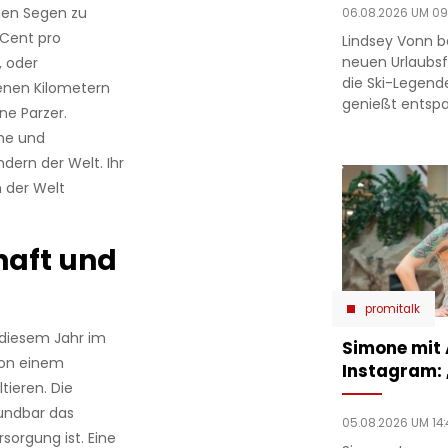
den Segen zu
06.08.2026 UM 09
-Cent pro
Lindsey Vonn b
neuen Urlaubsfo
, oder
die Ski-Legend
enen Kilometern
genießt entsp
ne Parzer.
che und
ndern der Welt. Ihr
n der Welt
haft und
promitalk
n diesem Jahr im
Simone mit
von einem
Instagram:
tieren. Die
undbar das
05.08.2026 UM 14:
sorgung ist. Eine