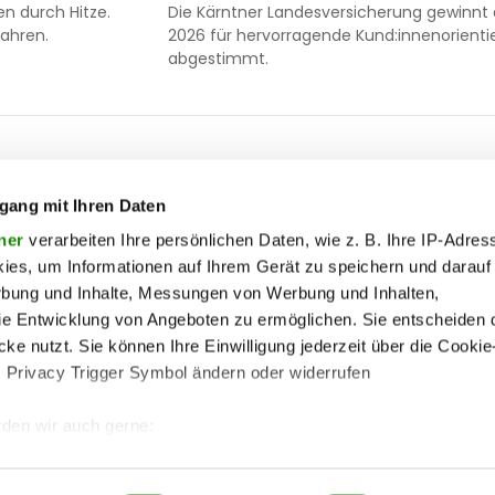
n durch Hitze.
Die Kärntner Landesversicherung gewin
fahren.
2026 für hervorragende Kund:innenorient
abgestimmt.
ooter
 & motor
liebe
ty
politik
gang mit Ihren Daten
op
Soc
ik
reise
ner
verarbeiten Ihre persönlichen Daten, wie z. B. Ihre IP-Adress
ies, um Informationen auf Ihrem Gerät zu speichern und darauf
on
society
rbung und Inhalte, Messungen von Werbung und Inhalten,
enu
ss
sport
lin
e Entwicklung von Angeboten zu ermöglichen. Sie entscheiden 
ss
unterhaltung
ke nutzt. Sie können Ihre Einwilligung jederzeit über die Cookie
s Privacy Trigger Symbol ändern oder widerrufen
iere
wohnen
me
pen
vergleichen
den wir auch gerne:
 Ihre geografische Lage erfassen, welche bis auf einige Meter g