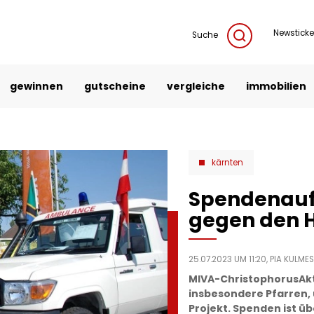
Newsticke
Suche
gewinnen
gutscheine
vergleiche
immobilien
kärnten
Spendenaufr
gegen den 
25.07.2023 UM 11:20,
PIA KULME
MIVA-ChristophorusAkti
insbesondere Pfarren, 
Projekt. Spenden ist üb