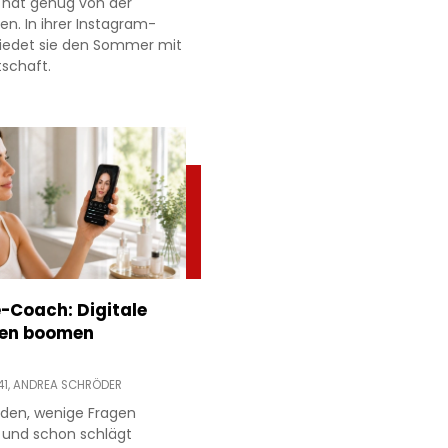
 hat genug von der
ien. In ihrer Instagram-
hiedet sie den Sommer mit
tschaft.
e-Coach: Digitale
en boomen
41,
ANDREA SCHRÖDER
aden, wenige Fragen
 und schon schlägt