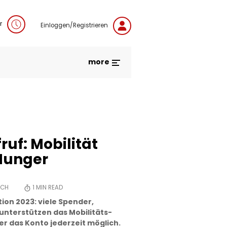
r
Einloggen/Registrieren
more
uf: Mobilität
Hunger
SCH
1
MIN READ
on 2023: viele Spender,
unterstützen das Mobilitäts-
er das Konto jederzeit möglich.