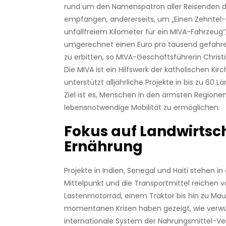
rund um den Namenspatron aller Reisenden 
empfangen, andererseits, um „Einen Zehntel
unfallfreiem Kilometer für ein MIVA-Fahrzeug“
umgerechnet einen Euro pro tausend gefahr
zu erbitten, so MIVA-Geschäftsführerin Christi
Die MIVA ist ein Hilfswerk der katholischen Kir
unterstützt alljährliche Projekte in bis zu 60 Lä
Ziel ist es, Menschen in den ärmsten Regione
lebensnotwendige Mobilität zu ermöglichen.
Fokus auf Landwirtsc
Ernährung
Projekte in Indien, Senegal und Haiti stehen i
Mittelpunkt und die Transportmittel reichen 
Lastenmotorrad, einem Traktor bis hin zu Maul
momentanen Krisen haben gezeigt, wie verw
internationale System der Nahrungsmittel-Ver