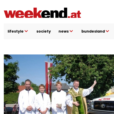
Direkt
zum
Inhalt
lifestyle
society
news
bundesland