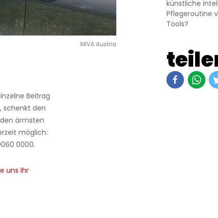
künstliche Inte
Pflegeroutine 
Tools?
MIVA Austria
teile
 einzelne Beitrag
ng, schenkt den
 den ärmsten
rzeit möglich:
0060 0000.
e uns Ihr