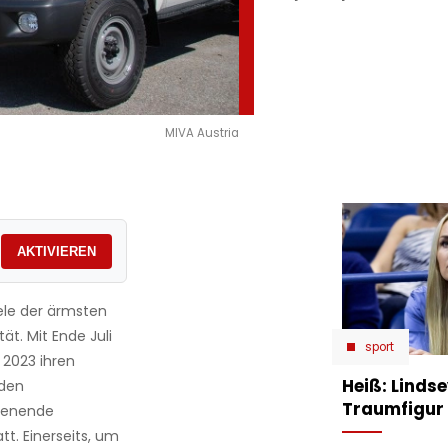
MIVA Austria
AKTIVIEREN
iele der ärmsten
ät. Mit Ende Juli
sport
 2023 ihren
Heiß: Linds
 den
Traumfigur 
henende
t. Einerseits, um