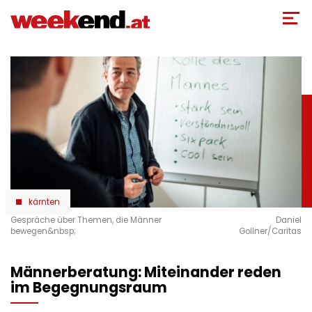
Direkt
zum
Inhalt
kärnten
Gespräche über Themen, die Männer
Daniel
bewegen&nbsp;
Gollner/Caritas
Männerberatung: Miteinander reden
im Begegnungsraum