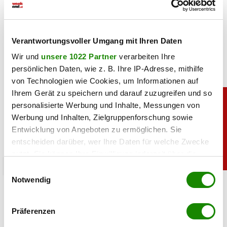
Lindsey Vonn begeistert mit einem neuen Urlaubsfoto. Im
roten Bikini zeigt die Ski-Legende ihre Traumfigur und
genießt entspannte Stunden am Meer.
Verantwortungsvoller Umgang mit Ihren Daten
Wir und
unsere 1022 Partner
verarbeiten Ihre
persönlichen Daten, wie z. B. Ihre IP-Adresse, mithilfe
von Technologien wie Cookies, um Informationen auf
Ihrem Gerät zu speichern und darauf zuzugreifen und so
personalisierte Werbung und Inhalte, Messungen von
Werbung und Inhalten, Zielgruppenforschung sowie
Entwicklung von Angeboten zu ermöglichen. Sie
entscheiden darüber, wer Ihre Daten für welche Zwecke
nutzt. Sie können Ihre Einwilligung jederzeit über die
Cookie-Erklärung oder durch Klicken auf das Privacy
promitalk
Einwilligungsauswahl
Trigger Symbol ändern oder widerrufen
Notwendig
Simone mit Ansage auf Instagram: „Komm nie
wieder”
Wenn Sie es erlauben, würden wir auch gerne:
Präferenzen
Informationen über Ihre geografische Lage
05.08.2026 UM 14:47,
JOVANA BOROJEVIC