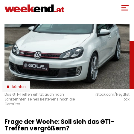
Direkt
zum
Inhalt
kärnten
Das GTI-Treffen erhitzt auch nach
iStock.com/Neydtst
Jahrzehnten seines Bestehens noch die
ock
Gemüter
Frage der Woche: Soll sich das GTI-
Treffen vergrößern?