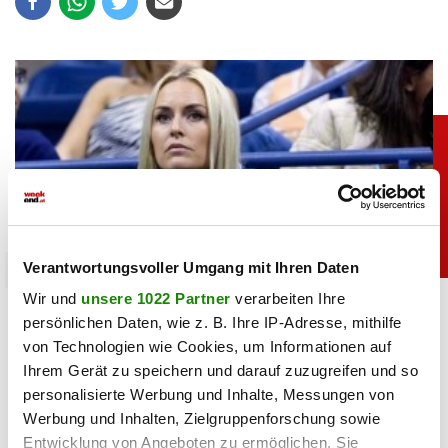
Verantwortungsvoller Umgang mit Ihren Daten
sport
Wir und
unsere 1022 Partner
verarbeiten Ihre
Heiß: Lindsey Vonn zeigt Traumfigur im Urlaub
persönlichen Daten, wie z. B. Ihre IP-Adresse, mithilfe
von Technologien wie Cookies, um Informationen auf
06.08.2026 UM 09:28,
JOVANA BOROJEVIC
Ihrem Gerät zu speichern und darauf zuzugreifen und so
Lindsey Vonn begeistert mit einem neuen Urlaubsfoto. Im
personalisierte Werbung und Inhalte, Messungen von
roten Bikini zeigt die Ski-Legende ihre Traumfigur und
Werbung und Inhalten, Zielgruppenforschung sowie
genießt entspannte Stunden am Meer.
Entwicklung von Angeboten zu ermöglichen. Sie