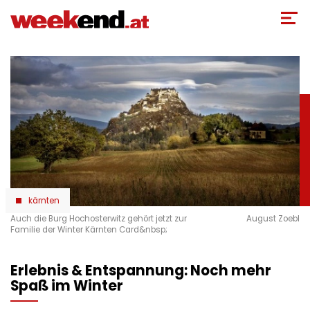
Direkt
zum
Inhalt
kärnten
Auch die Burg Hochosterwitz gehört jetzt zur
August Zoebl
Familie der Winter Kärnten Card&nbsp;
Erlebnis & Entspannung: Noch mehr
Spaß im Winter