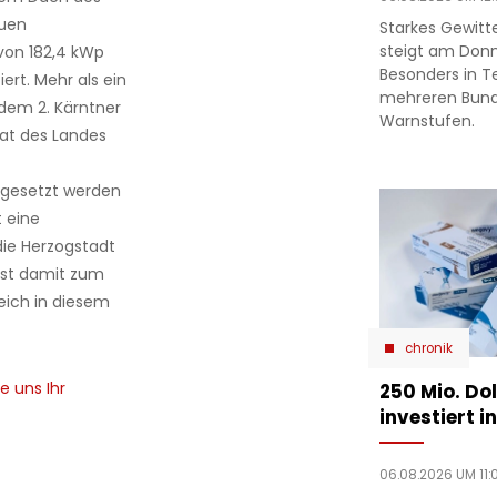
euen
Starkes Gewitt
steigt am Donn
 von 182,4 kWp
Besonders in Te
ert. Mehr als ein
mehreren Bund
dem 2. Kärntner
Warnstufen.
at des Landes
ngesetzt werden
t eine
 die Herzogstadt
ist damit zum
eich in diesem
chronik
e uns Ihr
250 Mio. Do
investiert 
06.08.2026 UM 11:0