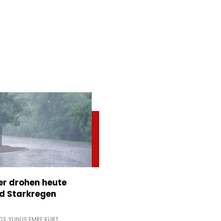
er drohen heute
d Starkregen
03,
YUNUS EMRE KURT