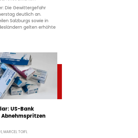
er: Die Gewittergefahr
erstag deutlich an.
ilen Salzburgs sowie in
esländern gelten erhöhte
llar: US-Bank
in Abnehmspritzen
1,
MARCEL TOIFL