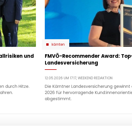
kärnten
allrisiken und
​FMVÖ-Recommender Award: Top-
Landesversicherung
12.05.2026 UM 17:17,
WEEKEND REDAKTION
n durch Hitze.
Die Kärntner Landesversicherung gewin
fahren.
2026 für hervorragende Kund:innenorient
abgestimmt.
ooter
 & motor
liebe