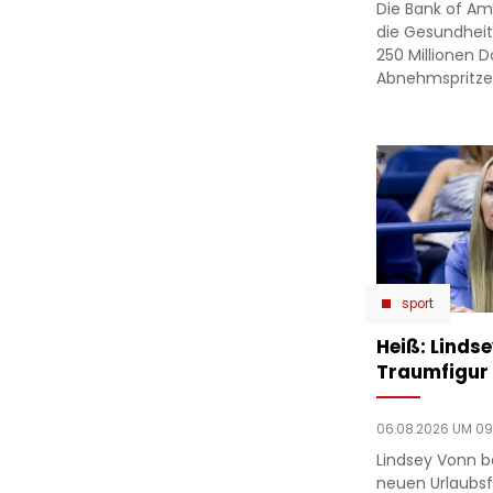
Die Bank of Ame
die Gesundheit 
250 Millionen Do
Abnehmspritze a
sport
Heiß: Linds
Traumfigur 
06.08.2026 UM 09
Lindsey Vonn b
neuen Urlaubsfo