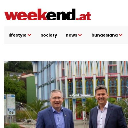
Direkt
zum
Inhalt
lifestyle
society
news
bundesland