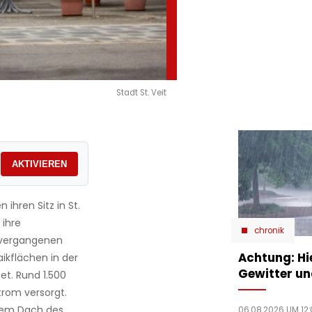
Stadt St. Veit
AKTIVIEREN
ihren Sitz in St.
 ihre
chronik
n vergangenen
Achtung: Hi
ikflächen in der
Gewitter un
et. Rund 1.500
trom versorgt.
 dem Dach des
06.08.2026 UM 12: