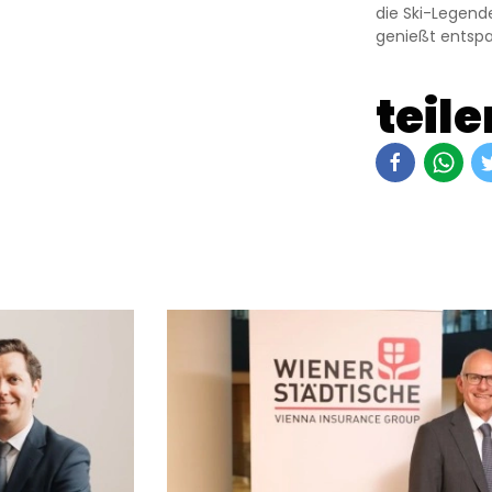
die Ski-Legend
genießt entsp
teile