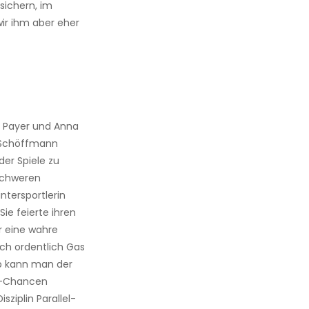
sichern, im
ir ihm aber eher
r Payer und Anna
 Schöffmann
er Spiele zu
schweren
ntersportlerin
Sie feierte ihren
hr eine wahre
ch ordentlich Gas
p kann man der
a-Chancen
sziplin Parallel-