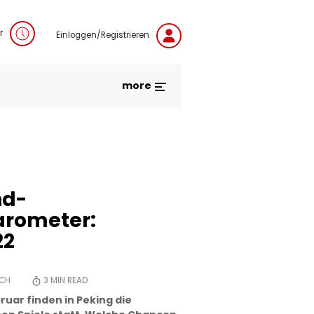
r
Einloggen/Registrieren
more
nd-
arometer:
22
SCH
3
MIN READ
ruar finden in Peking die