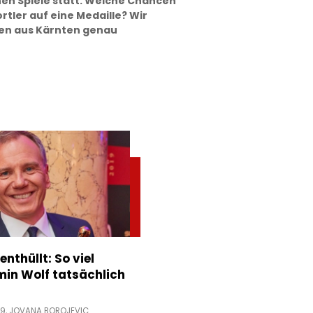
en Spiele statt. Welche Chancen
rtler auf eine Medaille? Wir
ten aus Kärnten genau
nthüllt: So viel
min Wolf tatsächlich
19,
JOVANA BOROJEVIC