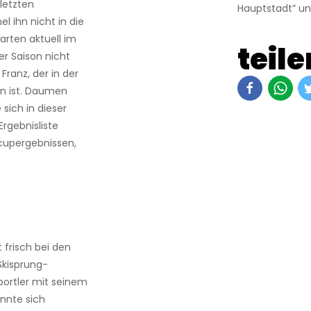
letzten
Hauptstadt” un
 ihn nicht in die
Karten aktuell im
teile
r Saison nicht
Franz, der in der
en ist. Daumen
 sich in dieser
Ergebnisliste
cupergebnissen,
t frisch bei den
Skisprung-
Sportler mit seinem
nnte sich