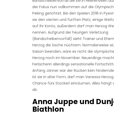
Bandscheibenvorfall die EM in Heerenveen aus
der Fokus nun vollkommen auf die Olympische
Peking gerichtet. Bei den Spielen 2018 in Pye
sie den vierten und fünften Platz, einige Wel
auf ihr Konto, außerdem darf man Herzog We
nennen. Aufgrund der heurigen Verletzung
(Bandscheibenvorfall) sieht Trainer und Eh
Herzog die Sache nüchtern. Normalerweise wü
Saison beenden, wäre es nicht die olympische
Herzog noch im November. Neuerdings macht
Ferlacherin allerdings sensationelle Fortschrit
Anfang Jänner war der Rücken kein hindernd
Ist sie in alter Form, darf man Vanessa Herzog
Chance fürs Stockerl einräumen. Alles hängt
ab.
Anna Juppe und Dunj
Biathlon