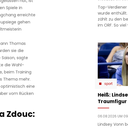
gelassen hat, ist
Top-Verdiener 
n Spiele in
wurde enthüllt.
ongchang erreichte
zählt zu den b
tcupsiege gehen
im ORF. So viel 
ltmeisterin
emann Thomas
rden sie die
 Saison, sagte
e die Wahl-
te, beim Training
es Thema mehr.
sport
 optimistisch eine
 aber vom Rücken
Heiß: Linds
Traumfigur 
a Zdouc:
06.08.2026 UM 09
Lindsey Vonn b