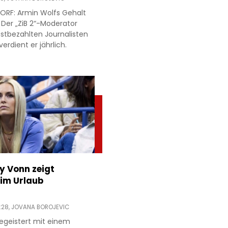
ORF: Armin Wolfs Gehalt
 Der „ZiB 2“-Moderator
estbezahlten Journalisten
verdient er jährlich.
ey Vonn zeigt
im Urlaub
:28,
JOVANA BOROJEVIC
egeistert mit einem