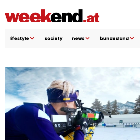
Direkt
zum
Inhalt
lifestyle
society
news
bundesland