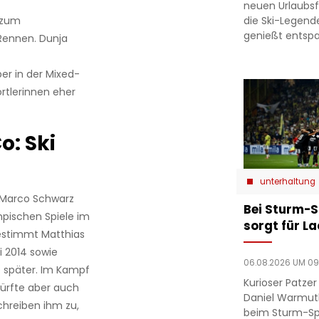
neuen Urlaubsfo
die Ski-Legend
 zum
genießt entsp
 Rennen. Dunja
ber in der Mixed-
ortlerinnen eher
o: Ski
unterhaltung
, Marco Schwarz
Bei Sturm-S
mpischen Spiele im
sorgt für L
 bestimmt Matthias
i 2014 sowie
06.08.2026 UM 09
 später. Im Kampf
Kurioser Patze
ürfte aber auch
Daniel Warmut
hreiben ihm zu,
beim Sturm-Spie