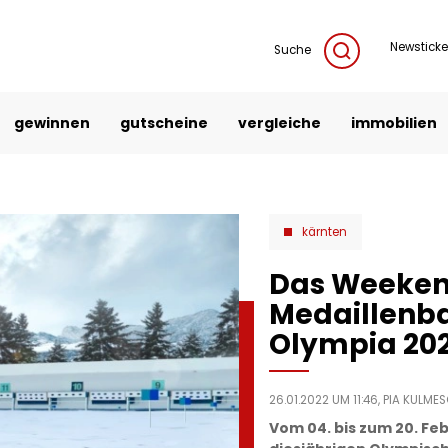
Newsticke
Suche
gewinnen
gutscheine
vergleiche
immobilien
kärnten
Das Weeke
Medaillenb
Olympia 20
26.01.2022 UM 11:46,
PIA KULME
Vom 04. bis zum 20. Feb