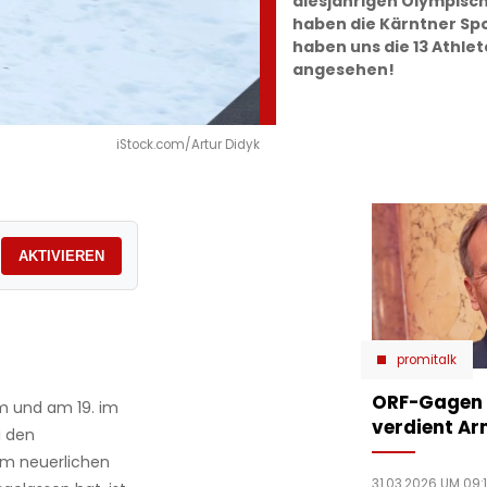
diesjährigen Olympisch
haben die Kärntner Spo
haben uns die 13 Athle
angesehen!
iStock.com/Artur Didyk
AKTIVIEREN
promitalk
ORF-Gagen e
 m und am 19. im
verdient Ar
i den
em neuerlichen
31.03.2026 UM 09: