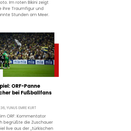
to. Im roten Bikini zeigt
e ihre Traumfigur und
annte Stunden am Meer.
piel: ORF-Panne
acher bei Fußballfans
:36,
YUNUS EMRE KURT
r im ORF: Kommentator
h begrüßte die Zuschauer
l live aus der „türkischen