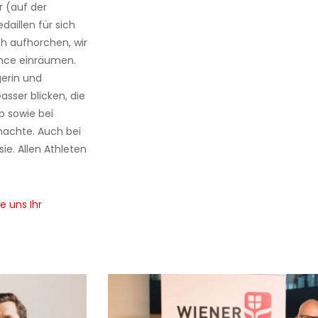
 (auf der
aillen für sich
h aufhorchen, wir
nce einräumen.
erin und
sser blicken, die
p sowie bei
achte. Auch bei
ie. Allen Athleten
e uns Ihr