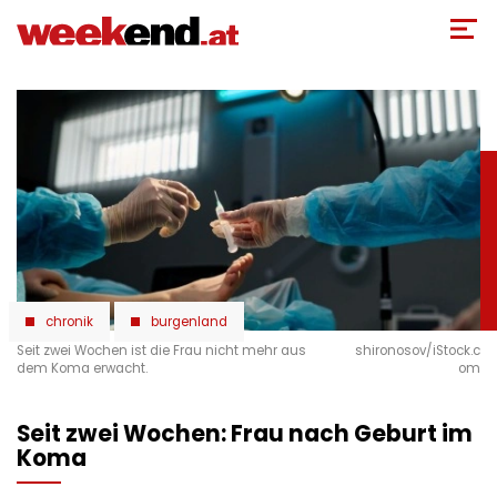
Direkt
zum
Inhalt
chronik
burgenland
Seit zwei Wochen ist die Frau nicht mehr aus
shironosov/iStock.c
dem Koma erwacht.
om
Seit zwei Wochen: Frau nach Geburt im
Koma