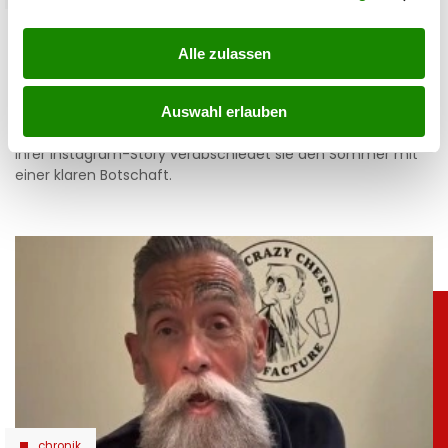
Simone mit Ansage auf Instagram: „Komm nie
wieder”
Alle zulassen
05.08.2026 UM 14:47,
JOVANA BOROJEVIC
Auswahl erlauben
Simone Lugner hat genug von der Hitzewelle in Wien. In
ihrer Instagram-Story verabschiedet sie den Sommer mit
einer klaren Botschaft.
chronik