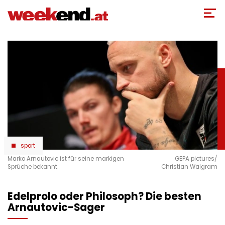
Direkt
zum
Inhalt
sport
Marko Arnautovic ist für seine markigen
GEPA pictures/
Sprüche bekannt.
Christian Walgram
Edelprolo oder Philosoph? Die besten
Arnautovic-Sager