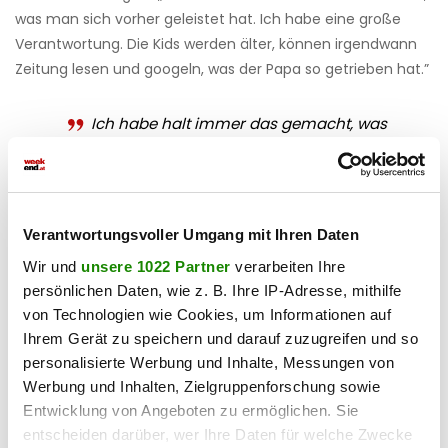
was man sich vorher geleistet hat. Ich habe eine große
Verantwortung. Die Kids werden älter, können irgendwann
Zeitung lesen und googeln, was der Papa so getrieben hat.”
Ich habe halt immer das gemacht, was
in meinem Kopf war, und das war natürlich
der Fehler.
Marko Arnautovic
Verantwortungsvoller Umgang mit Ihren Daten
Haben Sie einen Fehler gefunden?
Schicken Sie uns Ihr
Wir und
unsere 1022 Partner
verarbeiten Ihre
Feedback zu diesem Artikel.
persönlichen Daten, wie z. B. Ihre IP-Adresse, mithilfe
von Technologien wie Cookies, um Informationen auf
Ihrem Gerät zu speichern und darauf zuzugreifen und so
teilen
personalisierte Werbung und Inhalte, Messungen von
Werbung und Inhalten, Zielgruppenforschung sowie
Entwicklung von Angeboten zu ermöglichen. Sie
entscheiden darüber, wer Ihre Daten für welche Zwecke