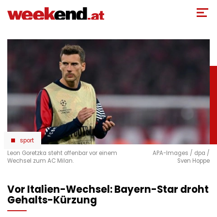
Direkt
zum
Inhalt
sport
Leon Goretzka steht offenbar vor einem
APA-Images / dpa /
Wechsel zum AC Milan.
Sven Hoppe
Vor Italien-Wechsel: Bayern-Star droht
Gehalts-Kürzung