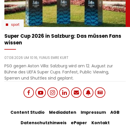
sport
Super Cup 2026 in Salzburg: Das müssen Fans
wissen
07.08.2026 UM 10:16,
YUNUS EMRE KURT
PSG gegen Aston Villa: Salzburg wird am 12. August zur
Bühne des UEFA Super Cups. Fanfest, Public Viewing,
Sperren und Shuttles sind geplant.
Social
Footer
Content Studio
Mediadaten
Impressum
AGB
links
Datenschutzhinweis
ePaper
Kontakt
Bottom
menu