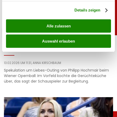
Abschnitt Einzelheiten
fest.
Details zeigen
Alle zulassen
promitalk
Auswahl erlauben
Hochmair zu Liebesauftritt am Opernball:
„Jetzt ist es raus!”
13.02.2026 UM 11:31,
ANNA KIRSCHBAUM
Spekulation um Liebes-Outing von Philipp Hochmair beim
Wiener Opernball: Im Vorfeld kochte die Gerüchteküche
über, das sagt der Schauspieler zur Begleitung.