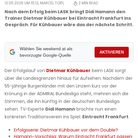
12.05.2026 UM 15:12,
MARCEL TOIFL
2
MIN READ
Nach dem Erfolg beim LASK bringt Didi Hamann den
Trainer Dietmar Kühbauer bei Eintracht Frankfurt ins
Gespräch. Für Kühbauer wäre das der nächste Schritt.
Wählen Sie weekend.at als
AKTIVIEREN
bevorzugte Google-Quelle
Der Erfolgslauf von
Dietmar Kühbauer
beim LASK sorgt
über die Landesgrenzen hinaus für Aufsehen. Nachdem der
55-jährige Burgenländer mit den Linzern kurz vor der
Krönung in der ADMIRAL Bundesliga steht, mehren sich die
Stimmen, die ihn künftig in der deutschen Bundesliga
sehen. TV-Experte
Didi Hamann
brachte nun einen
konkreten Traditionsverein ins Spiel:
Eintracht Frankfurt
.
Erfolgsserie: Dietmar Kühbauer vor dem Double?
Hamann-Vorschlag: Warum Eintracht Frankfurt passen