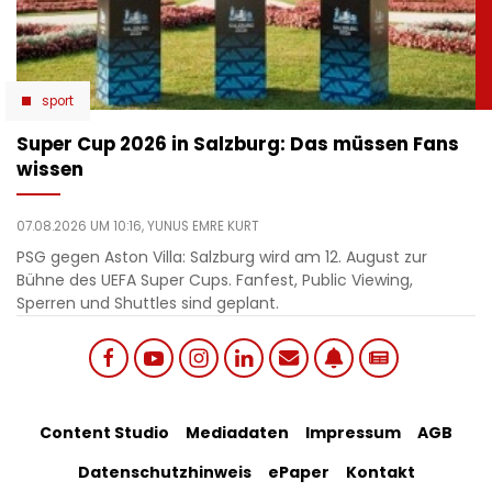
sport
Super Cup 2026 in Salzburg: Das müssen Fans
wissen
07.08.2026 UM 10:16,
YUNUS EMRE KURT
PSG gegen Aston Villa: Salzburg wird am 12. August zur
Bühne des UEFA Super Cups. Fanfest, Public Viewing,
Sperren und Shuttles sind geplant.
Social
Footer
Content Studio
Mediadaten
Impressum
AGB
links
Datenschutzhinweis
ePaper
Kontakt
Bottom