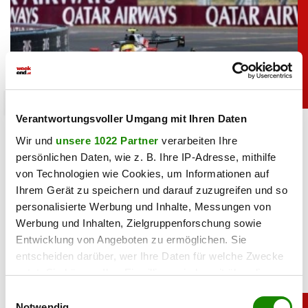
sport
Verantwortungsvoller Umgang mit Ihren Daten
Sensation: Große Formel-1-Änderung geplant
Wir und
unsere 1022 Partner
verarbeiten Ihre
persönlichen Daten, wie z. B. Ihre IP-Adresse, mithilfe
07.08.2026 UM 11:52,
JOVANA BOROJEVIC
von Technologien wie Cookies, um Informationen auf
Formel 1 vor großer Änderung: Ab 2027 sollen mehr Sprint-
Ihrem Gerät zu speichern und darauf zuzugreifen und so
Rennen stattfinden. F1-Boss Stefano Domenicali kündigt
personalisierte Werbung und Inhalte, Messungen von
den Ausbau des Formats an.
Werbung und Inhalten, Zielgruppenforschung sowie
Entwicklung von Angeboten zu ermöglichen. Sie
entscheiden darüber, wer Ihre Daten für welche Zwecke
nutzt. Sie können Ihre Einwilligung jederzeit über die
Cookie-Erklärung oder durch Klicken auf das Privacy
Einwilligungsauswahl
Trigger Symbol ändern oder widerrufen
Notwendig