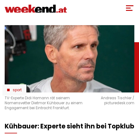
Direkt
zum
Inhalt
sport
TV-Experte Didi Hamann rät seinem
Andreas Tischler /
Namensvetter Dietmar Kühbauer zu einem
picturedesk.com
Engagement bei Eintracht Frankfurt.
Kühbauer: Experte sieht ihn bei Topklub