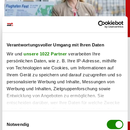
salzburg
Verantwortungsvoller Umgang mit Ihren Daten
Mega-Umbau: Neue Skyline für den Salzburg
Airport
Wir und
unsere 1022 Partner
verarbeiten Ihre
persönlichen Daten, wie z. B. Ihre IP-Adresse, mithilfe
von Technologien wie Cookies, um Informationen auf
07.08.2026 UM 11:45,
SIMONE REITMEIER
Ihrem Gerät zu speichern und darauf zuzugreifen und so
Der Salzburg Airport ist 100 Jahre alt und steht vor dem
größten Umbau seiner Geschichte. GF Bettina Ganghofer
personalisierte Werbung und Inhalte, Messungen von
erklärt, was Passagiere künftig erwartet.
Werbung und Inhalten, Zielgruppenforschung sowie
Entwicklung von Angeboten zu ermöglichen. Sie
entscheiden darüber, wer Ihre Daten für welche Zwecke
nutzt. Sie können Ihre Einwilligung jederzeit über die
Cookie-Erklärung oder durch Klicken auf das Privacy
Einwilligungsauswahl
Trigger Symbol ändern oder widerrufen
Notwendig