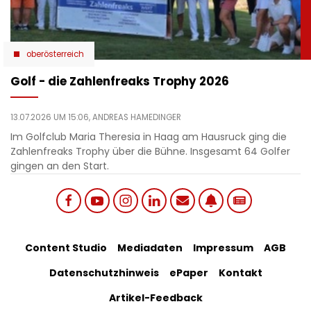
oberösterreich
Golf - die Zahlenfreaks Trophy 2026
13.07.2026 UM 15:06,
ANDREAS HAMEDINGER
Im Golfclub Maria Theresia in Haag am Hausruck ging die
Zahlenfreaks Trophy über die Bühne. Insgesamt 64 Golfer
gingen an den Start.
Social
Footer
Content Studio
Mediadaten
Impressum
AGB
links
Datenschutzhinweis
ePaper
Kontakt
Bottom
menu
Artikel-Feedback