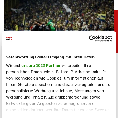
unterhaltung
Verantwortungsvoller Umgang mit Ihren Daten
Bei Sturm-Spiel: ORF-Panne sorgt für Lacher
Wir und
unsere 1022 Partner
verarbeiten Ihre
bei Fußballfans
persönlichen Daten, wie z. B. Ihre IP-Adresse, mithilfe
von Technologien wie Cookies, um Informationen auf
06.08.2026 UM 09:36,
YUNUS EMRE KURT
Ihrem Gerät zu speichern und darauf zuzugreifen und so
Kurioser Patzer im ORF: Kommentator Daniel Warmuth
personalisierte Werbung und Inhalte, Messungen von
begrüßte die Zuschauer beim Sturm-Spiel live aus der
Werbung und Inhalten, Zielgruppenforschung sowie
„türkischen Hauptstadt” und meinte damit Istanbul.
Entwicklung von Angeboten zu ermöglichen. Sie
entscheiden darüber, wer Ihre Daten für welche Zwecke
nutzt. Sie können Ihre Einwilligung jederzeit über die