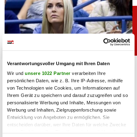
sport
Verantwortungsvoller Umgang mit Ihren Daten
Heiß: Lindsey Vonn zeigt Traumfigur im Urlaub
Wir und
unsere 1022 Partner
verarbeiten Ihre
persönlichen Daten, wie z. B. Ihre IP-Adresse, mithilfe
06.08.2026 UM 09:28,
JOVANA BOROJEVIC
von Technologien wie Cookies, um Informationen auf
Lindsey Vonn begeistert mit einem neuen Urlaubsfoto. Im
Ihrem Gerät zu speichern und darauf zuzugreifen und so
roten Bikini zeigt die Ski-Legende ihre Traumfigur und
genießt entspannte Stunden am Meer.
personalisierte Werbung und Inhalte, Messungen von
Werbung und Inhalten, Zielgruppenforschung sowie
Entwicklung von Angeboten zu ermöglichen. Sie
entscheiden darüber, wer Ihre Daten für welche Zwecke
nutzt. Sie können Ihre Einwilligung jederzeit über die