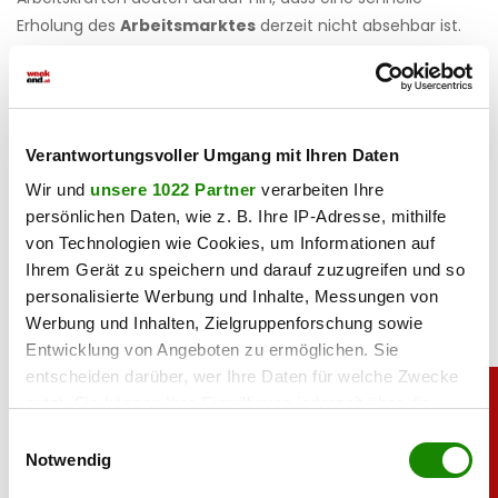
Erholung des
Arbeitsmarktes
derzeit nicht absehbar ist.
Haben Sie einen Fehler gefunden?
Schicken Sie uns Ihr
Feedback zu diesem Artikel.
Verantwortungsvoller Umgang mit Ihren Daten
teilen
Wir und
unsere 1022 Partner
verarbeiten Ihre
persönlichen Daten, wie z. B. Ihre IP-Adresse, mithilfe
von Technologien wie Cookies, um Informationen auf
Ihrem Gerät zu speichern und darauf zuzugreifen und so
personalisierte Werbung und Inhalte, Messungen von
Werbung und Inhalten, Zielgruppenforschung sowie
Entwicklung von Angeboten zu ermöglichen. Sie
entscheiden darüber, wer Ihre Daten für welche Zwecke
nutzt. Sie können Ihre Einwilligung jederzeit über die
Cookie-Erklärung oder durch Klicken auf das Privacy
Einwilligungsauswahl
Trigger Symbol ändern oder widerrufen
Notwendig