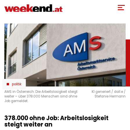
Direkt
zum
Inhalt
politik
AMS in Österreich: Die Arbeitslosigkeit steigt
KI generiert / dall.e /
weiter – über 378.000 Menschen sind ohne
Stefanie Hermann
Job gemeldet.
378.000 ohne Job: Arbeitslosigkeit
steigt weiter an