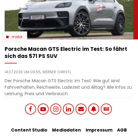
motor
Porsche Macan GTS Electric im Test: So fährt
sich das 571 PS SUV
14.07.2026 UM 09:55,
WERNER CHRISTL
Der Porsche Macan GTS Electric im Test: Wie gut sind
Fahrverhalten, Reichweite, Ladezeit und Alltag? Alle Infos zu
Leistung, Preis und Verbrauch.
Social
Footer
Content Studio
Mediadaten
Impressum
AGB
links