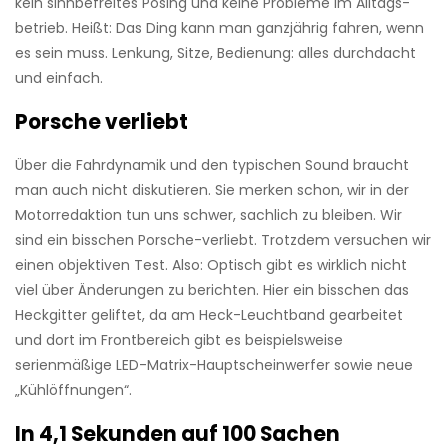
kein sinnbefreites Posing und keine Probleme im Alltags­
betrieb. Heißt: Das Ding kann man ganzjährig fahren, wenn
es sein muss. Lenkung, Sitze, Bedienung: alles durchdacht
und einfach.
Porsche verliebt
Über die Fahr­dynamik und den typischen Sound braucht
man auch nicht diskutieren. Sie merken schon, wir in der
Motor­redaktion tun uns schwer, sachlich zu bleiben. Wir
sind ein bisschen Porsche-verliebt. Trotzdem versuchen wir
einen objektiven Test. Also: Optisch gibt es wirklich nicht
viel über Änderungen zu berichten. Hier ein bisschen das
Heckgitter geliftet, da am Heck-­Leuchtband gearbeitet
und dort im Frontbereich gibt es beispielsweise
serienmäßige LED-Matrix-­Hauptscheinwerfer sowie neue
„Kühlöffnungen“.
In 4,1 Sekunden auf 100 Sachen