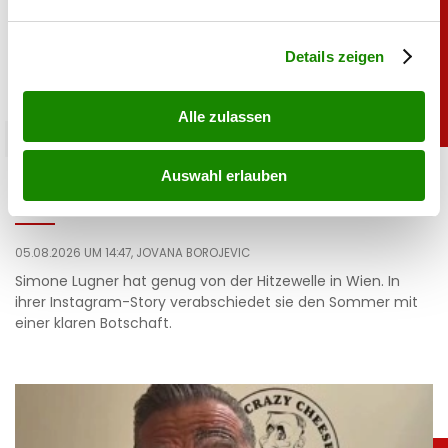
verarbeitet werden, und legen Sie Ihre Präferenzen im
Abschnitt Einzelheiten
fest.
Details zeigen
Alle zulassen
promitalk
Simone mit Ansage auf Instagram: „Komm nie
Auswahl erlauben
wieder”
05.08.2026 UM 14:47,
JOVANA BOROJEVIC
Simone Lugner hat genug von der Hitzewelle in Wien. In
ihrer Instagram-Story verabschiedet sie den Sommer mit
einer klaren Botschaft.