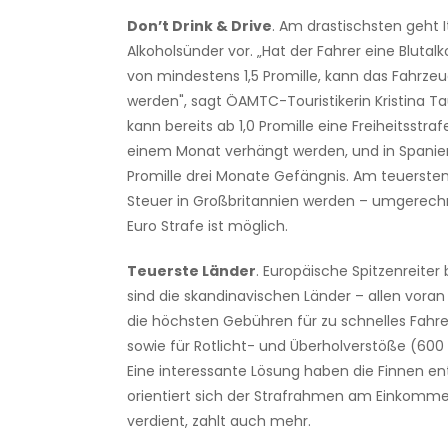
Don’t Drink & Drive
. Am drastischsten geht 
Alkoholsünder vor. „Hat der Fahrer eine Blutal
von mindestens 1,5 Promille, kann das Fahrz
werden", sagt ÖAMTC-Touristikerin Kristina T
kann bereits ab 1,0 Promille eine Freiheitsstr
einem Monat verhängt werden, und in Spanien
Promille drei Monate Gefängnis. Am teuerste
Steuer in Großbritannien werden – umgerechn
Euro Strafe ist möglich.
Teuerste Länder
. Europäische Spitzenreiter
sind die skandinavischen Länder – allen vora
die höchsten Gebühren für zu schnelles Fahr
sowie für Rotlicht- und Überholverstöße (600
Eine interessante Lösung haben die Finnen ent
orientiert sich der Strafrahmen am Einkomm
verdient, zahlt auch mehr.