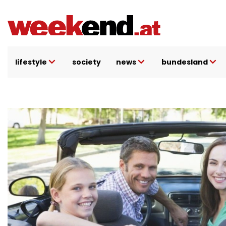
Direkt
zum
Inhalt
lifestyle
society
news
bundesland