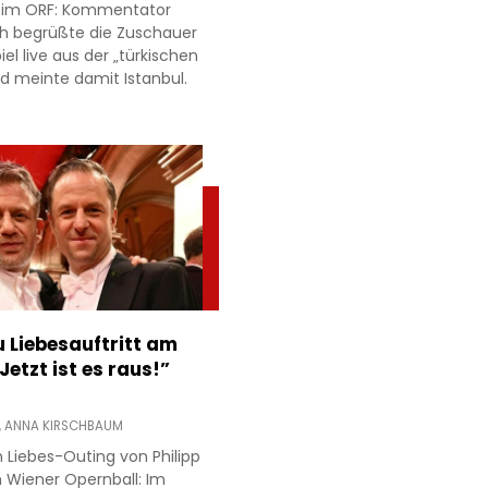
r im ORF: Kommentator
h begrüßte die Zuschauer
l live aus der „türkischen
d meinte damit Istanbul.
 Liebesauftritt am
Jetzt ist es raus!”
,
ANNA KIRSCHBAUM
 Liebes-Outing von Philipp
 Wiener Opernball: Im