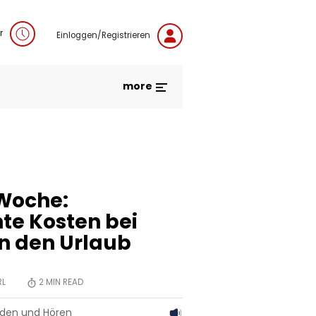
r
Einloggen/Registrieren
more
Woche:
e Kosten bei
in den Urlaub
RL
2
MIN READ
aden und Hören