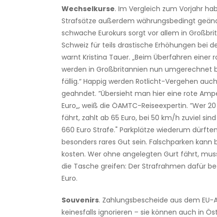
Wechselkurse
. Im Vergleich zum Vorjahr hab
Strafsätze außerdem währungsbedingt geände
schwache Eurokurs sorgt vor allem in Großbri
Schweiz für teils drastische Erhöhungen bei d
warnt Kristina Tauer. „Beim Überfahren einer 
werden in Großbritannien nun umgerechnet bi
fällig.“ Happig werden Rotlicht-Vergehen auch
geahndet. ”Übersieht man hier eine rote Ampe
Euro„, weiß die ÖAMTC-Reiseexpertin. ”Wer 20
fährt, zahlt ab 65 Euro, bei 50 km/h zuviel si
660 Euro Strafe." Parkplätze wiederum dürften
besonders rares Gut sein. Falschparken kann b
kosten. Wer ohne angelegten Gurt fährt, muss 
die Tasche greifen: Der Strafrahmen dafür be
Euro.
Souvenirs
. Zahlungsbescheide aus dem EU-A
keinesfalls ignorieren – sie können auch in Ös