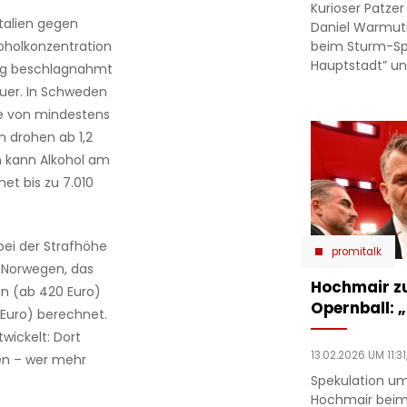
Kurioser Patze
Italien gegen
Daniel Warmut
beim Sturm-Spie
koholkonzentration
Hauptstadt” un
eug beschlagnahmt
auer. In Schweden
afe von mindestens
 drohen ab 1,2
n kann Alkohol am
et bis zu 7.010
 bei der Strafhöhe
promitalk
n Norwegen, das
Hochmair zu
en (ab 420 Euro)
Opernball: „
 Euro) berechnet.
wickelt: Dort
13.02.2026 UM 11:31
en – wer mehr
Spekulation um
Hochmair beim