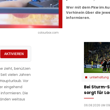
Wer mit dem Pkw im Ausl
Vorhinein über die jew
informieren.
colourbox.com
AKTIVIEREN
ne zieht, benützen
 Seit vielen Jahren
unterhaltung
Haupturlaub. Vor
Bei Sturm-S
ber eingehend
sorgt für L
informieren. Die
tänden weitaus
06.08.2026 UM 09