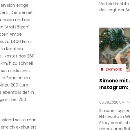
Vorfeld kochte
en sich einige
das sagt der Sc
rt. „Der derzeit
tannien und der
en Strafsätzen”,
roten Ampel
s zu 1.400 Euro
 in Kroatien
l, kostet das 260
 km/h zu schnell
promitalk
nd es mindestens
 in Spanien ein
Simone mit
is zu 200 Euro
Instagram:
ebenfalls tief in
ginnt bei 200
05.08.2026 UM 14:
Simone Lugner
Hitzewelle in W
usland sollte man
Story verabsc
terreich exekutiert
einer klaren Bo