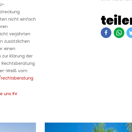
EU-
lstreckung
teile
llten nicht einfach
eren
icht verjährten
n zusätzlichen
r einen
h zur Klärung der
re Rechtsberatung
olzer-Weiß vom
rechtsberatung
e uns Ihr