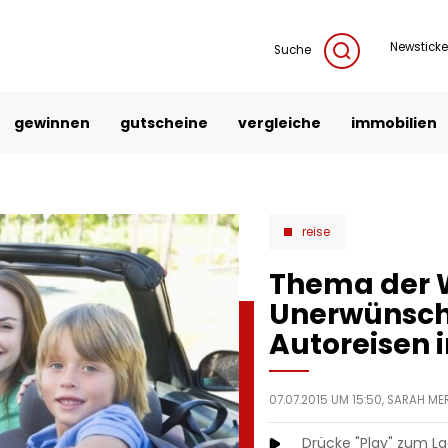
Newsticke
Suche
gewinnen
gutscheine
vergleiche
immobilien
reise
Thema der 
Unerwünscht
Autoreisen 
07.07.2015 UM 15:50,
SARAH ME
Drücke "Play" zum L