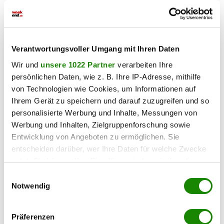
Insassen waren minderjährig.
Am Schluss tauschen wir unsere Instagram-Accounts aus.
Dann legt er seine vier schön gefalteten Strandtücher über
Verantwortungsvoller Umgang mit Ihren Daten
seine Schulter und verabschiedet sich – wie das ganze
Wir und
unsere 1022 Partner
verarbeiten Ihre
Gespräch über – mit einem Lachen.
persönlichen Daten, wie z. B. Ihre IP-Adresse, mithilfe
Zum Autor
von Technologien wie Cookies, um Informationen auf
Ihrem Gerät zu speichern und darauf zuzugreifen und so
Reisen ist die Leidenschaft von „Passion Author”
Pascal
personalisierte Werbung und Inhalte, Messungen von
Moser
. In seinen Beiträgen für www.weekend.at lässt uns
Werbung und Inhalten, Zielgruppenforschung sowie
der Salzburger an seinen Eindrücken „on tour” teilhaben und
Entwicklung von Angeboten zu ermöglichen. Sie
verrät dabei den einen oder anderen Tipp.
entscheiden darüber, wer Ihre Daten für welche Zwecke
nutzt. Sie können Ihre Einwilligung jederzeit über die
Cookie-Erklärung oder durch Klicken auf das Privacy
Haben Sie einen Fehler gefunden?
Schicken Sie uns Ihr
Einwilligungsauswahl
Feedback zu diesem Artikel.
Trigger Symbol ändern oder widerrufen
Notwendig
Wenn Sie es erlauben, würden wir auch gerne:
Präferenzen
Informationen über Ihre geografische Lage