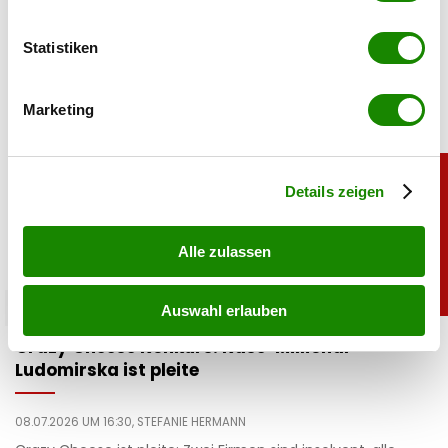
teilen
erfassen, welche bis auf einige Meter genau sein
können
Statistiken
Ihr Gerät durch aktives Scannen nach
bestimmten Merkmalen (Fingerprinting) identifizieren
Marketing
Erfahren Sie mehr darüber, wie Ihre persönlichen Daten
verarbeitet werden, und legen Sie Ihre Präferenzen im
Abschnitt Einzelheiten
fest.
Details zeigen
Alle zulassen
chronik
Auswahl erlauben
Crazy Cheese Konkurs: Käse-Millionär
Ludomirska ist pleite
08.07.2026 UM 16:30,
STEFANIE HERMANN