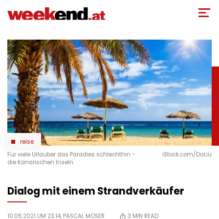
Direkt
zum
Inhalt
reise
Für viele Urlauber das Paradies schlechthin -
iStock.com/DaLiu
die Kanarischen Inseln
Dialog mit einem Strandverkäufer
10.05.2021 UM 23:14,
PASCAL MOSER
3
MIN READ