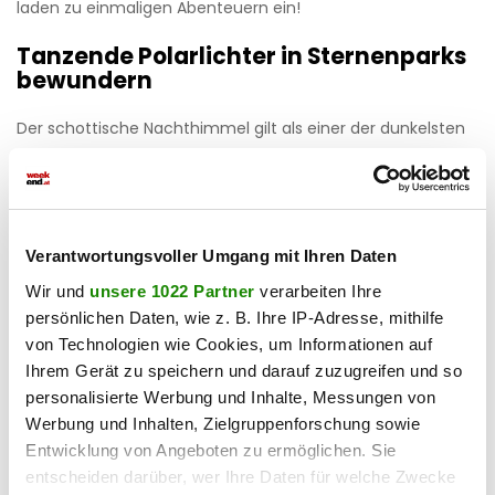
laden zu einmaligen Abenteuern ein!
Tanzende Polarlichter in Sternenparks
bewundern
Der schottische Nachthimmel gilt als einer der dunkelsten
in ganz Europa und ist zugleich der Grund für die
zahlreichen Dark Sky Parks und Dark Sky Discovery Sites. An
diesen fabelhaften Orten herrscht so gut wie keine
Lichtverschmutzung, weswegen der funkelnde Himmel
Verantwortungsvoller Umgang mit Ihren Daten
seine Schönheit zur Gänze offenbaren kann. Übersät mit
Wir und
unsere 1022 Partner
verarbeiten Ihre
glitzernden Sternen und weit entfernten Himmelskörpern
persönlichen Daten, wie z. B. Ihre IP-Adresse, mithilfe
zieht der pechschwarze Nachthimmel Tausende Reisende
von Technologien wie Cookies, um Informationen auf
in seinen Bann.
Ihrem Gerät zu speichern und darauf zuzugreifen und so
personalisierte Werbung und Inhalte, Messungen von
Manche davon sind jedoch auf der Suche nach einem
Werbung und Inhalten, Zielgruppenforschung sowie
anderen Phänomen: den Nordlichtern. Vor allem in den
Entwicklung von Angeboten zu ermöglichen. Sie
kalten Herbst- und Wintermonaten stehen in Schottland
entscheiden darüber, wer Ihre Daten für welche Zwecke
die Chancen gut, Polarlichter zu erspähen.