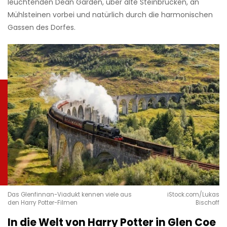
leuchtenden Dean Garden, über alte Steinbrücken, an
Mühlsteinen vorbei und natürlich durch die harmonischen
Gassen des Dorfes.
Das Glenfinnan-Viadukt kennen viele aus
iStock.com/Lukas
den Harry Potter-Filmen
Bischoff
In die Welt von Harry Potter in Glen Coe