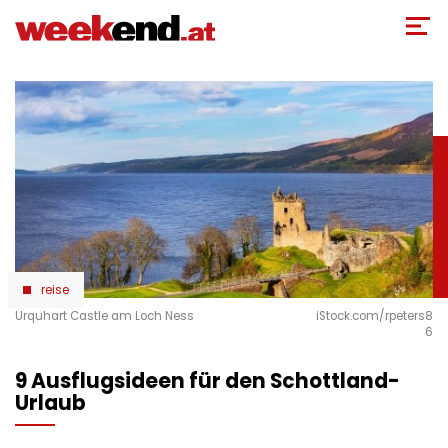
Direkt
zum
Inhalt
reise
Urquhart Castle am Loch Ness
iStock.com/rpeters8
6
9 Ausflugsideen für den Schottland-
Urlaub