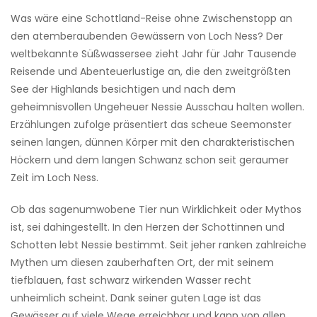
Was wäre eine Schottland-Reise ohne Zwischenstopp an
den atemberaubenden Gewässern von Loch Ness? Der
weltbekannte Süßwassersee zieht Jahr für Jahr Tausende
Reisende und Abenteuerlustige an, die den zweitgrößten
See der Highlands besichtigen und nach dem
geheimnisvollen Ungeheuer Nessie Ausschau halten wollen.
Erzählungen zufolge präsentiert das scheue Seemonster
seinen langen, dünnen Körper mit den charakteristischen
Höckern und dem langen Schwanz schon seit geraumer
Zeit im Loch Ness.
Ob das sagenumwobene Tier nun Wirklichkeit oder Mythos
ist, sei dahingestellt. In den Herzen der Schottinnen und
Schotten lebt Nessie bestimmt. Seit jeher ranken zahlreiche
Mythen um diesen zauberhaften Ort, der mit seinem
tiefblauen, fast schwarz wirkenden Wasser recht
unheimlich scheint. Dank seiner guten Lage ist das
Gewässer auf viele Wege erreichbar und kann von allen