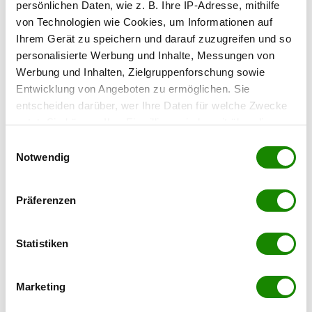
At the Park Hotel
persönlichen Daten, wie z. B. Ihre IP-Adresse, mithilfe
Kaiser Franz-Ring 5
von Technologien wie Cookies, um Informationen auf
A-2500 Baden bei Wien
Ihrem Gerät zu speichern und darauf zuzugreifen und so
Tel. +43 (0) 2252 44386
personalisierte Werbung und Inhalte, Messungen von
office@thepark.at
Werbung und Inhalten, Zielgruppenforschung sowie
Entwicklung von Angeboten zu ermöglichen. Sie
www.atthepark.at
entscheiden darüber, wer Ihre Daten für welche Zwecke
nutzt. Sie können Ihre Einwilligung jederzeit über die
Cookie-Erklärung oder durch Klicken auf das Privacy
Einwilligungsauswahl
Trigger Symbol ändern oder widerrufen
Notwendig
Wenn Sie es erlauben, würden wir auch gerne:
Präferenzen
Informationen über Ihre geografische Lage
erfassen, welche bis auf einige Meter genau sein
können
Statistiken
teilen
Ihr Gerät durch aktives Scannen nach
bestimmten Merkmalen (Fingerprinting) identifizieren
Marketing
Erfahren Sie mehr darüber, wie Ihre persönlichen Daten
verarbeitet werden, und legen Sie Ihre Präferenzen im