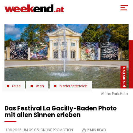
Direkt
zum
Inhalt
reise
wien
niederösterreich
At the Park Hotel
Das Festival La Gacilly-Baden Photo
mit allen Sinnen erleben
11.06.2026 UM 09:05,
ONLINE PROMOTION
2
MIN READ