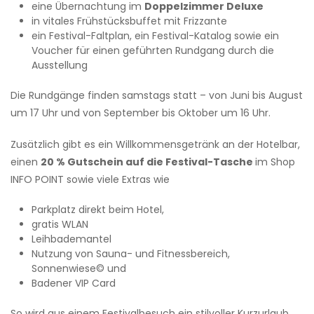
eine Übernachtung im
Doppelzimmer Deluxe
in vitales Frühstücksbuffet mit Frizzante
ein Festival-Faltplan, ein Festival-Katalog sowie ein
Voucher für einen geführten Rundgang durch die
Ausstellung
Die Rundgänge finden samstags statt – von Juni bis August
um 17 Uhr und von September bis Oktober um 16 Uhr.
Zusätzlich gibt es ein Willkommensgetränk an der Hotelbar,
einen
20 % Gutschein auf die Festival-Tasche
im Shop
INFO POINT sowie viele Extras wie
Parkplatz direkt beim Hotel,
gratis WLAN
Leihbademantel
Nutzung von Sauna- und Fitnessbereich,
Sonnenwiese© und
Badener VIP Card
So wird aus einem Festivalbesuch ein stilvoller Kurzurlaub