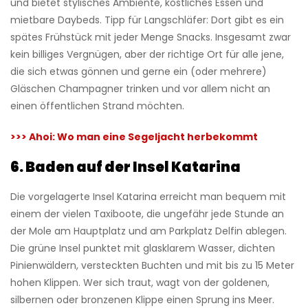
und bietet stylisches Ambiente, köstliches Essen und
mietbare Daybeds. Tipp für Langschläfer: Dort gibt es ein
spätes Frühstück mit jeder Menge Snacks. Insgesamt zwar
kein billiges Vergnügen, aber der richtige Ort für alle jene,
die sich etwas gönnen und gerne ein (oder mehrere)
Gläschen Champagner trinken und vor allem nicht an
einen öffentlichen Strand möchten.
>>>
Ahoi: Wo man eine Segeljacht herbekommt
6.
Baden auf der Insel Katarina
Die vorgelagerte Insel Katarina erreicht man bequem mit
einem der vielen Taxiboote, die ungefähr jede Stunde an
der Mole am Hauptplatz und am Parkplatz Delfin ablegen.
Die grüne Insel punktet mit glasklarem Wasser, dichten
Pinienwäldern, versteckten Buchten und mit bis zu 15 Meter
hohen Klippen. Wer sich traut, wagt von der goldenen,
silbernen oder bronzenen Klippe einen Sprung ins Meer.