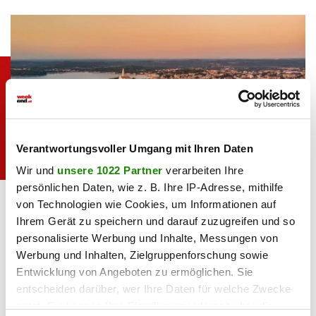
Verantwortungsvoller Umgang mit Ihren Daten
Wir und
unsere 1022 Partner
verarbeiten Ihre
persönlichen Daten, wie z. B. Ihre IP-Adresse, mithilfe
iStock.com/Mindea
von Technologien wie Cookies, um Informationen auf
7. Kroatische Küche im „La Puntulina”
Ihrem Gerät zu speichern und darauf zuzugreifen und so
personalisierte Werbung und Inhalte, Messungen von
Rovinj ist in Kroatien auch für seine erstklassigen
Werbung und Inhalten, Zielgruppenforschung sowie
Restaurants und die
gehobene Küche
bekannt. Eine der
Entwicklung von Angeboten zu ermöglichen. Sie
besten Adressen ist das „La Puntulina” in der Nähe der
entscheiden darüber, wer Ihre Daten für welche Zwecke
berühmten Kirche Euphemia – nicht dekadent,
aber
nutzt. Sie können Ihre Einwilligung jederzeit über die