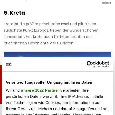
kstock
5. Kreta
Kreta ist die größte griechische Insel und gilt als der
südlichste Punkt Europas. Neben der wunderschönen
Landschaft, hat Kreta auch für Interessenten der
griechischen Geschichte viel zu bieten.
Verantwortungsvoller Umgang mit Ihren Daten
Wir und
unsere 1022 Partner
verarbeiten Ihre
persönlichen Daten, wie z. B. Ihre IP-Adresse, mithilfe
von Technologien wie Cookies, um Informationen auf
Urlaub im Frühjahr: Kreta
VladimirSklyarov/iSt
Ihrem Gerät zu speichern und darauf zuzugreifen und so
ock/Thinkstock
personalisierte Werbung und Inhalte, Messungen von