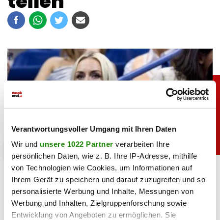
teilen
Verantwortungsvoller Umgang mit Ihren Daten
Wir und
unsere 1022 Partner
verarbeiten Ihre
sport
persönlichen Daten, wie z. B. Ihre IP-Adresse, mithilfe
von Technologien wie Cookies, um Informationen auf
Heiß: Lindsey Vonn zeigt Traumfigur im Urlaub
Ihrem Gerät zu speichern und darauf zuzugreifen und so
personalisierte Werbung und Inhalte, Messungen von
06.08.2026 UM 09:28,
JOVANA BOROJEVIC
Werbung und Inhalten, Zielgruppenforschung sowie
Lindsey Vonn begeistert mit einem neuen Urlaubsfoto. Im
Entwicklung von Angeboten zu ermöglichen. Sie