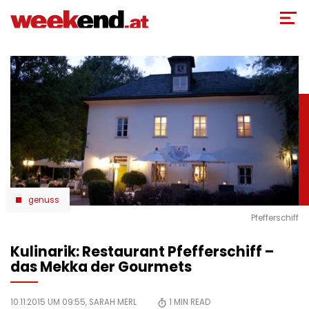
Direkt
zum
Inhalt
genuss
Pfefferschiff
Kulinarik: Restaurant Pfefferschiff –
das Mekka der Gourmets
10.11.2015 UM 09:55,
SARAH MERL
1
MIN READ