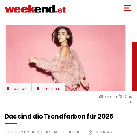
Direkt
zum
Inhalt
fashion
moments
iStock.com/S_Chu
m
Das sind die Trendfarben für 2025
30.01.2025 UM 14:35,
CORNELIA SCHEUCHER
1
MIN READ