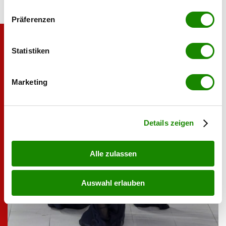
Wenn Sie es erlauben, würden wir auch gerne:
Präferenzen
Informationen über Ihre geografische Lage
erfassen, welche bis auf einige Meter genau sein
können
Statistiken
Ihr Gerät durch aktives Scannen nach
bestimmten Merkmalen (Fingerprinting) identifizieren
Marketing
Erfahren Sie mehr darüber, wie Ihre persönlichen Daten
verarbeitet werden, und legen Sie Ihre Präferenzen im
Abschnitt Einzelheiten
fest.
Details zeigen
Alle zulassen
Auswahl erlauben