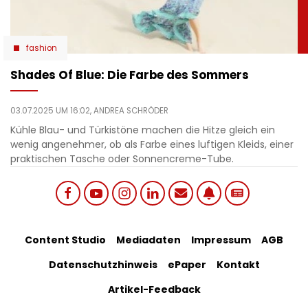
fashion
Shades Of Blue: Die Farbe des Sommers
03.07.2025 UM 16:02,
ANDREA SCHRÖDER
Kühle Blau- und Türkistöne machen die Hitze gleich ein
wenig angenehmer, ob als Farbe eines luftigen Kleids, einer
praktischen Tasche oder Sonnencreme-Tube.
Social
Footer
Content Studio
Mediadaten
Impressum
AGB
links
Datenschutzhinweis
ePaper
Kontakt
Bottom
menu
Artikel-Feedback
Menu