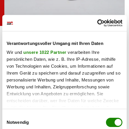
Marc Aurel setzt auf einen All-Over-Look von
Marc Aurel
Marc Aurel
Verantwortungsvoller Umgang mit Ihren Daten
Königin der Nacht
Wir und
unsere 1022 Partner
verarbeiten Ihre
Inspiriert vom dunklen Nachthimmel, in dem nur einige
persönlichen Daten, wie z. B. Ihre IP-Adresse, mithilfe
Sterne leuchten, zeigt sich die Trendfarbe „Nachtblau” in
von Technologien wie Cookies, um Informationen auf
Ihrem Gerät zu speichern und darauf zuzugreifen und so
dieser Saison besonders vielseitig. Im Mix mit
Weiß
, aber
personalisierte Werbung und Inhalte, Messungen von
auch im Kontrast zu anderen Farben wirkt der dunkle Ton
Werbung und Inhalten, Zielgruppenforschung sowie
besonders schön.
Entwicklung von Angeboten zu ermöglichen. Sie
entscheiden darüber, wer Ihre Daten für welche Zwecke
nutzt. Sie können Ihre Einwilligung jederzeit über die
Cookie-Erklärung oder durch Klicken auf das Privacy
Einwilligungsauswahl
Trigger Symbol ändern oder widerrufen
Notwendig