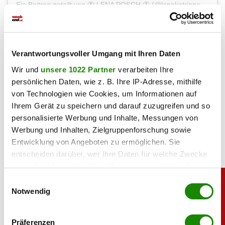
Ein Beitrag geteilt von 🦋 LENA POSCH 🦋 (@lenakatrinposch)
Haben Sie einen Fehler gefunden?
Schicken Sie uns Ihr
Feedback zu diesem Artikel.
Verantwortungsvoller Umgang mit Ihren Daten
Wir und
unsere 1022 Partner
verarbeiten Ihre
persönlichen Daten, wie z. B. Ihre IP-Adresse, mithilfe
teilen
von Technologien wie Cookies, um Informationen auf
Ihrem Gerät zu speichern und darauf zuzugreifen und so
personalisierte Werbung und Inhalte, Messungen von
Werbung und Inhalten, Zielgruppenforschung sowie
Entwicklung von Angeboten zu ermöglichen. Sie
entscheiden darüber, wer Ihre Daten für welche Zwecke
nutzt. Sie können Ihre Einwilligung jederzeit über die
Cookie-Erklärung oder durch Klicken auf das Privacy
Einwilligungsauswahl
Trigger Symbol ändern oder widerrufen
Notwendig
Wenn Sie es erlauben, würden wir auch gerne:
Präferenzen