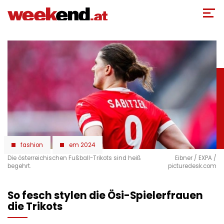
Direkt
zum
Inhalt
fashion
em 2024
Die österreichischen Fußball-Trikots sind heiß
Eibner / EXPA /
begehrt.
picturedesk.com
So fesch stylen die Ösi-Spielerfrauen
die Trikots