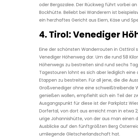
oder Bergazalee. Der Rückweg führt vorbei an 
Bockhütte. Beliebt bei Wanderern ist beispielsw
ein herzhaftes Gericht aus Eiern, Käse und Sp
4. Tirol: Venediger H
Eine der schönsten Wanderrouten in Osttirol st
Venediger Höhenweg dar. Um die rund 58 Kil
Höhenwegs zu bestreiten sind rund sechs Tage
Tagestouren lohnt es sich aber lediglich eine 
Etappen zu bestreiten. Für all jene, die die Au
Großvenediger ohne eine schweißtreibende
genießen wollen, empfiehlt sich ein Teil der z
Ausgangspunkt für diese ist der Parkplatz Wi
Dorfertal, von dort aus erreicht man in etwa 
urige Johannishütte, von der aus man einen 
Ausblicke auf den fünftgrößten Berg Österrei
umliegende Gletscherlandschaft hat.