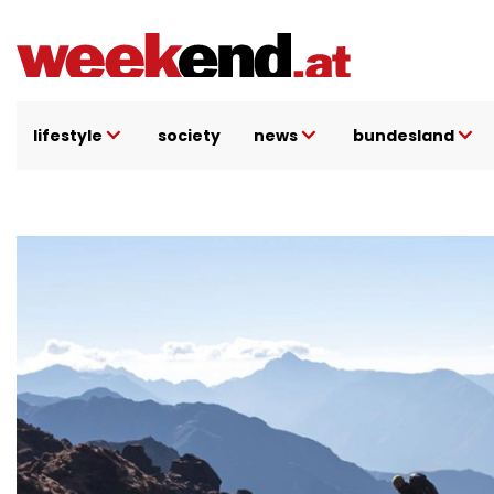
Direkt
zum
Inhalt
lifestyle
society
news
bundesland