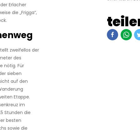
der Erlacher
eise die „Frigga”,
teile
eck.
öhenweg
ellt zweifellos der
ometer des
 nötig. Für
der sieben
ssicht auf den
 Wanderung
weiten Etappe.
esenkreuz im
2,5 Stunden die
der besten
chs sowie die