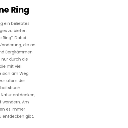
üne Ring
rg ein beliebtes
ges zu bieten.
 Ring”. Dabei
Wanderung, die an
n und Bergkämmen
t nur durch die
ie mit viel
ie sich am Weg
vor allem der
rbeitsbuch
e Natur entdecken,
uf wandern. Am
enen es immer
 entdecken gibt.