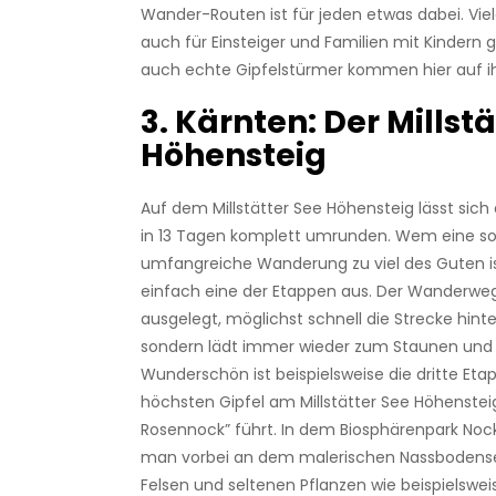
Wander-Routen ist für jeden etwas dabei. Vie
auch für Einsteiger und Familien mit Kindern 
auch echte Gipfelstürmer kommen hier auf ih
3. Kärnten: Der Millst
Höhensteig
Auf dem Millstätter See Höhensteig lässt sic
in 13 Tagen komplett umrunden. Wem eine so
umfangreiche Wanderung zu viel des Guten ist
einfach eine der Etappen aus. Der Wanderweg 
ausgelegt, möglichst schnell die Strecke hinte
sondern lädt immer wieder zum Staunen und 
Wunderschön ist beispielsweise die dritte Eta
höchsten Gipfel am Millstätter See Höhenstei
Rosennock” führt. In dem Biosphärenpark No
man vorbei an dem malerischen Nassbodense
Felsen und seltenen Pflanzen wie beispielswei