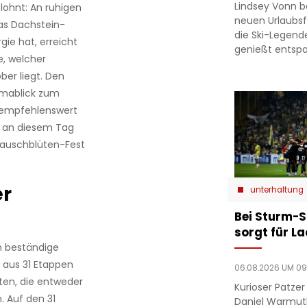
Lindsey Vonn b
lohnt: An ruhigen
neuen Urlaubsfo
das Dachstein-
die Ski-Legend
ie hat, erreicht
genießt entsp
, welcher
er liegt. Den
ramablick zum
 empfehlenswert
n an diesem Tag
mrauschblüten-Fest
er
unterhaltung
Bei Sturm-S
sorgt für L
en beständige
aus 31 Etappen
06.08.2026 UM 09
ten, die entweder
Kurioser Patze
 Auf den 31
Daniel Warmut