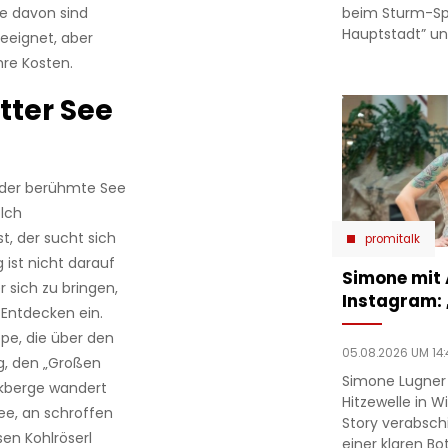
beim Sturm-Spie
le davon sind
Hauptstadt” un
geeignet, aber
re Kosten.
ätter See
h der berühmte See
lch
, der sucht sich
promitalk
ist nicht darauf
Simone mit
r sich zu bringen,
Instagram:
Entdecken ein.
ppe, die über den
05.08.2026 UM 14:
g, den „Großen
Simone Lugner
ckberge wandert
Hitzewelle in W
e, an schroffen
Story verabsc
sen Kohlröserl
einer klaren Bo