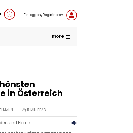
r
Einloggen/Registrieren
more
chönsten
in Österreich
GELMANN
5
MIN READ
aden und Hören