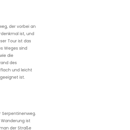
weg, der vorbei an
rdenkmal ist, und
ser Tour ist das
des Weges sind
wie die
Rand des
flach und leicht
geeignet ist.
er Serpentinenweg.
e Wanderung ist
t man der Straße