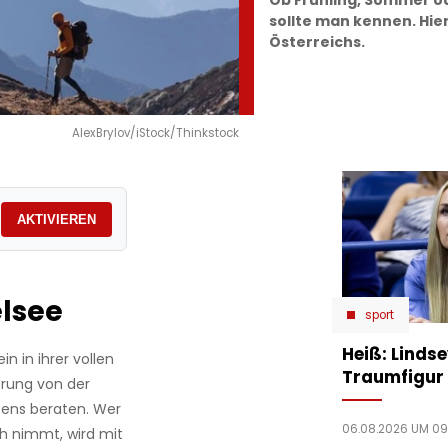
Ob Frühling, Sommer o
sollte man kennen. Hie
Österreichs.
AlexBrylov/iStock/Thinkstock
AKTIVIEREN
lsee
sport
Heiß: Linds
 in ihrer vollen
Traumfigur 
erung von der
ens beraten. Wer
06.08.2026 UM 09
h nimmt, wird mit