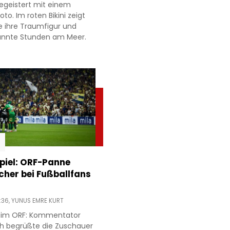
egeistert mit einem
to. Im roten Bikini zeigt
e ihre Traumfigur und
annte Stunden am Meer.
piel: ORF-Panne
acher bei Fußballfans
:36,
YUNUS EMRE KURT
r im ORF: Kommentator
h begrüßte die Zuschauer