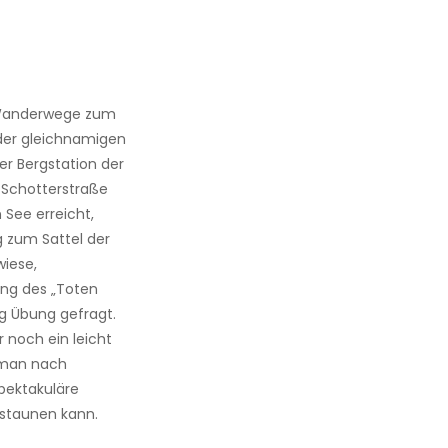
n Wanderwege zum
der gleichnamigen
r Bergstation der
 Schotterstraße
See erreicht,
g zum Sattel der
wiese,
ung des „Toten
ig Übung gefragt.
r noch ein leicht
 man nach
pektakuläre
staunen kann.