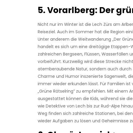
5. Vorarlberg: Der gr
Nicht nur im Winter ist die Lech Zürs am Arlbe
Reiseziel. Auch im Sommer hat die Region eini
Unter anderem die Weitwanderung „Der Grüne
handelt es sich um eine dreitägige Etappen-
zahlreichen Bergseen, Flüssen, Wasserfälle
vorbeiführt. Kurzweilig wird diese Strecke nich
atemberaubende Natur, sondern auch durch d
Charme und Humor inszenierte Sagenwelt, d
immer wieder erkunden lässt. Für Familien ist 
„Grüne Rätselring” zu empfehlen. Mit einem A
ausgestattet können die Kids, während sie di
wie Detektive von Lech bis zur Rud-Alpe hina
Weg finden sich zahlreiche Stationen, bei d
wieder Aufgaben zu lösen und Geheimnisse zu