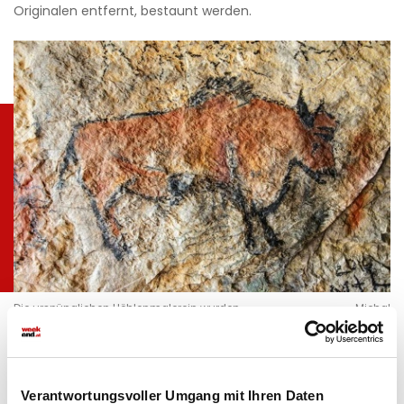
Originalen entfernt, bestaunt werden.
Die urspünglichen Höhlenmalerein wurden
Michal
für Toruisten gesperrrt
Boubin/iStock/Think
stock
5. Surtsey
Verantwortungsvoller Umgang mit Ihren Daten