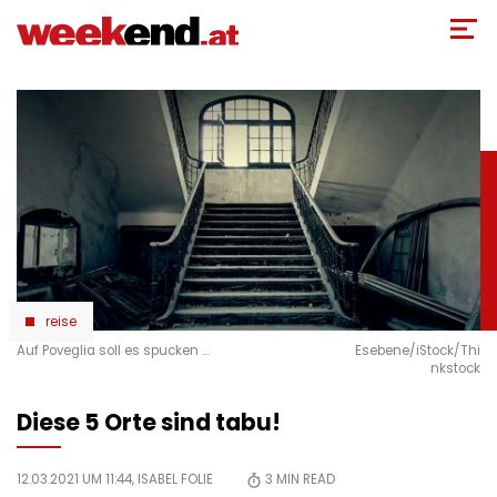
Direkt
zum
Inhalt
reise
Auf Poveglia soll es spucken …
Esebene/iStock/Thi
nkstock
Diese 5 Orte sind tabu!
12.03.2021 UM 11:44,
ISABEL FOLIE
3
MIN READ