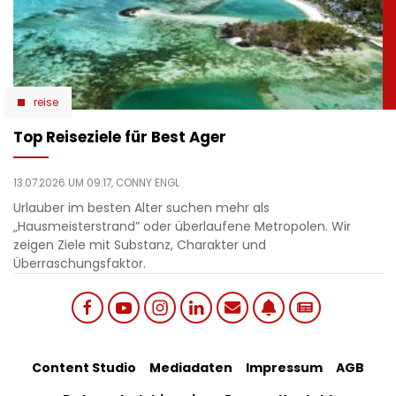
reise
Top Reiseziele für Best Ager
13.07.2026 UM 09:17,
CONNY ENGL
Urlauber im besten Alter suchen mehr als
„Hausmeisterstrand” oder überlaufene Metropolen. Wir
zeigen Ziele mit Substanz, Charakter und
Überraschungsfaktor.
Social
Footer
Content Studio
Mediadaten
Impressum
AGB
links