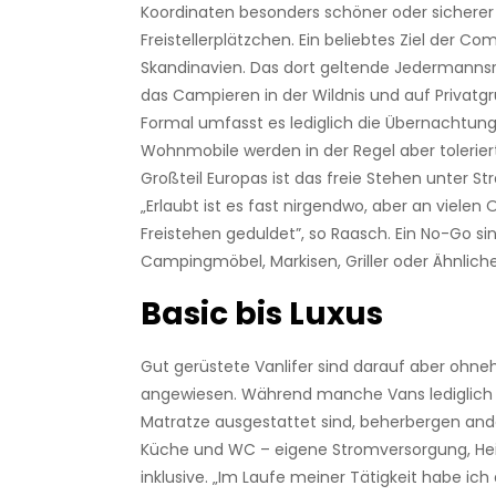
Koordinaten besonders schöner oder sicherer
Freistellerplätzchen. Ein beliebtes Ziel der Co
Skandinavien. Das dort geltende Jedermanns
das Campieren in der Wildnis und auf Privatg
Formal umfasst es lediglich die Übernachtung
Wohnmo­bile werden in der Regel aber tolerier
Großteil Europas ist das freie Stehen unter St
„Erlaubt ist es fast nirgendwo, aber an vielen 
Freistehen geduldet”, so Raasch. Ein No-Go s
Campingmöbel, Markisen, Griller oder Ähnliche
Basic bis Luxus
Gut gerüstete Vanlifer sind darauf aber ohneh
angewiesen. Während manche Vans lediglich 
Matratze ausgestattet sind, beherbergen and
Küche und WC – eigene Stromversorgung, He
inklusive. „Im Laufe meiner Tätigkeit habe ich