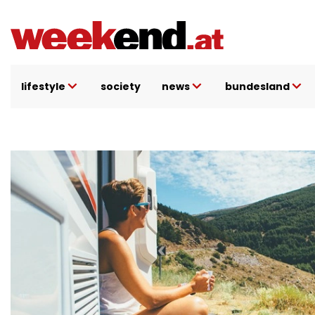
Direkt
zum
Inhalt
lifestyle
society
news
bundesland