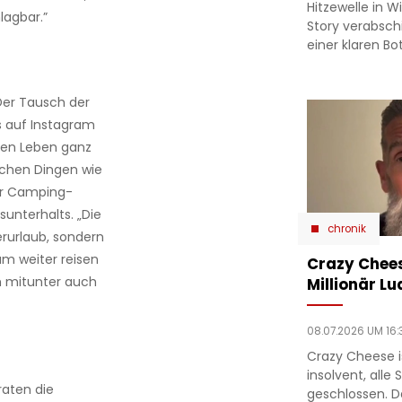
Hitzewelle in W
lagbar.”
Story verabsc
einer klaren Bo
 Der Tausch der
s auf Instagram
ten Leben ganz
ichen Dingen wie
er Camping-
unterhalts. „Die
chronik
erurlaub, sondern
m weiter reisen
Crazy Chees
h mitunter auch
Millionär Lu
08.07.2026 UM 16:
Crazy Cheese is
insolvent, alle
aten die
geschlossen. D