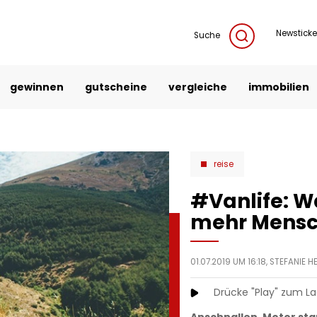
Newsticke
Suche
gewinnen
gutscheine
vergleiche
immobilien
reise
#Vanlife: 
mehr Mensc
01.07.2019 UM 16:18,
STEFANIE 
Drücke "Play" zum L