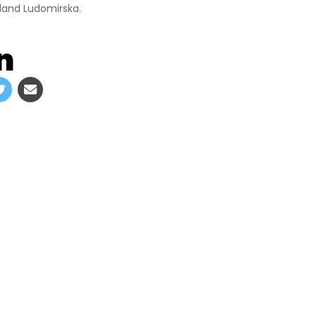
land Ludomirska.
n