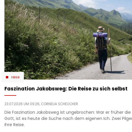
reise
Faszination Jakobsweg: Die Reise zu sich selbst
23.07.2026 UM 09:26,
CORNELIA SCHEUCHER
Die Faszination Jakobsweg ist ungebrochen: War er früher di
Gott, ist es heute die Suche nach dem eigenen Ich. Zwei Pilge
ihre Reise.