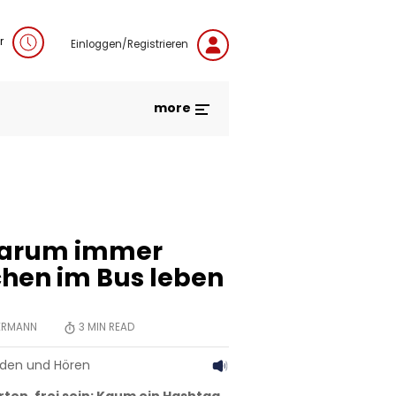
r
Einloggen/Registrieren
more
Warum immer
hen im Bus leben
HERMANN
3
MIN READ
aden und Hören