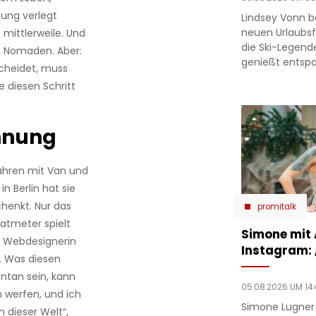
sung verlegt
Lindsey Vonn b
neuen Urlaubsfo
 mittlerweile. Und
die Ski-Legend
 Nomaden. Aber:
genießt entsp
scheidet, muss
ie diesen Schritt
hnung
 Jahren mit Van und
 Berlin hat sie
henkt. Nur das
promitalk
ratmeter spielt
Simone mit
ls Webdesignerin
Instagram:
. Was diesen
ntan sein, kann
05.08.2026 UM 14:
 werfen, und ich
Simone Lugner
dieser Welt“,