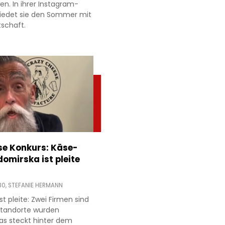
ien. In ihrer Instagram-
hiedet sie den Sommer mit
tschaft.
e Konkurs: Käse-
domirska ist pleite
30,
STEFANIE HERMANN
t pleite: Zwei Firmen sind
 Standorte wurden
as steckt hinter dem