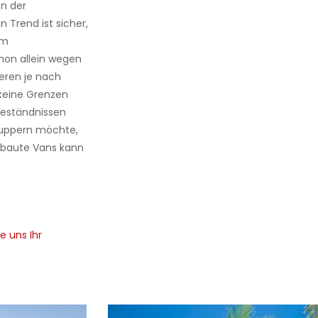
n der
 Trend ist sicher,
em
hon allein wegen
ieren je nach
keine Grenzen
ugeständnissen
hnuppern möchte,
gebaute Vans kann
e uns Ihr