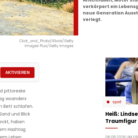
Anschnallen, Motor star
verkörpert ein Lebensg
neue Generation Ausste
verlegt.
Click_and_Photo/iStock/Getty
Images Plus/Getty Images
AKTIVIEREN
d pittoreske
Tag woanders
sport
 Bett schlafen.
Heiß: Linds
Sand und Blick
Traumfigur 
eckt, haben
 dem Hashtag
hrem Leben,
06.08.2026 UM 09