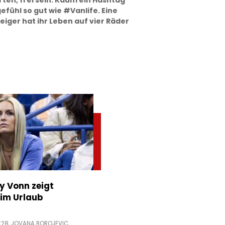
ten, frei sein: Kaum ein Hashtag
efühl so gut wie #Vanlife. Eine
iger hat ihr Leben auf vier Räder
ey Vonn zeigt
im Urlaub
:28,
JOVANA BOROJEVIC