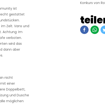
Konkurs von Ro
mmunity ist
recht gestattet
teile
rundstücken.
 im Zelt. Vans und
t. Achtung: Im
rafe verboten.
Orten wird das
ind dann aber
s.
in nicht
mit einer
ere Doppelbett,
izung und Dusche
 alle möglichen