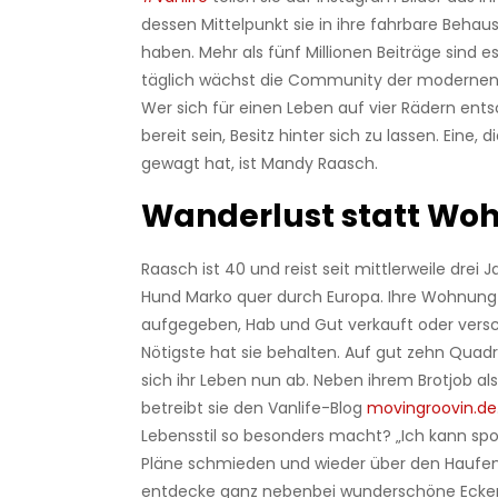
dessen Mittelpunkt sie in ihre fahrbare Behau
haben. Mehr als fünf Millionen Beiträge sind es
täglich wächst die Community der modernen
Wer sich für einen Leben auf vier Rädern ent
bereit sein, Besitz hinter sich zu lassen. Eine, d
gewagt hat, ist Mandy Raasch.
Wanderlust statt Wo
Raasch ist 40 und reist seit mittlerweile drei
Hund Marko quer durch Europa. Ihre Wohnung in
aufgegeben, Hab und Gut verkauft oder versc
Nötigste hat sie behalten. Auf gut zehn Quad
sich ihr Leben nun ab. Neben ihrem Brotjob a
betreibt sie den Vanlife-Blog
movingroovin.de
Lebensstil so besonders macht? „Ich kann spo
Pläne schmieden und wieder über den Haufen
entdecke ganz nebenbei wunderschöne Ecken 