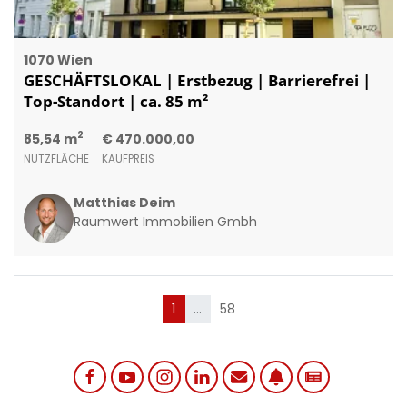
1070 Wien
GESCHÄFTSLOKAL | Erstbezug | Barrierefrei |
Top-Standort | ca. 85 m²
2
85,54 m
€ 470.000,00
NUTZFLÄCHE
KAUFPREIS
Matthias Deim
Raumwert Immobilien Gmbh
(current)
1
…
58
Social links menu