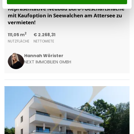
4863 Seewalchen am Attersee
Repräsentative Neubau Büro-/Geschäftsfläche
mit Kaufoption in Seewalchen am Attersee zu
vermieten!
2
111,05 m
€ 2.268,31
NUTZFLÄCHE
NETTOMIETE
Hannah Wörister
NEXT IMMOBILIEN GMBH