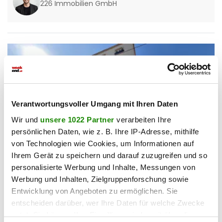
226 Immobilien GmbH
Verantwortungsvoller Umgang mit Ihren Daten
Wir und
unsere 1022 Partner
verarbeiten Ihre
persönlichen Daten, wie z. B. Ihre IP-Adresse, mithilfe
von Technologien wie Cookies, um Informationen auf
Ihrem Gerät zu speichern und darauf zuzugreifen und so
personalisierte Werbung und Inhalte, Messungen von
Werbung und Inhalten, Zielgruppenforschung sowie
1100 Wien
Vielseitig nutzbares Geschäftslokal mit ca.
Entwicklung von Angeboten zu ermöglichen. Sie
30m² im 10. Bezirk
entscheiden darüber, wer Ihre Daten für welche Zwecke
nutzt. Sie können Ihre Einwilligung jederzeit über die