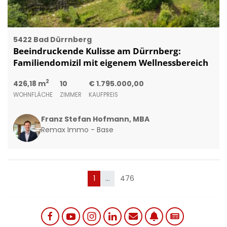
5422 Bad Dürrnberg
Beeindruckende Kulisse am Dürrnberg:
Familiendomizil mit eigenem Wellnessbereich
2
426,18 m
10
€ 1.795.000,00
WOHNFLÄCHE
ZIMMER
KAUFPREIS
Franz Stefan Hofmann, MBA
Remax Immo - Base
(current)
1
…
476
Social links menu