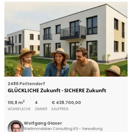
2486 Pottendorf
GLÜCKLICHE Zukunft - SICHERE Zukunft
2
110,8 m
4
€ 438.700,00
WOHNFLÄCHE
ZIMMER
KAUFPREIS
Wolfgang Glaser
Wertimmobilien Consulting KG - Verwaltung