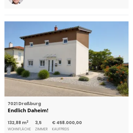
7021 Draßburg
Endlich Daheim!
2
132,88 m
3,5
€ 458.000,00
WOHNFLÄCHE
ZIMMER
KAUFPREIS