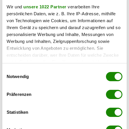
Wir und
unsere 1022 Partner
verarbeiten Ihre
persönlichen Daten, wie z. B. Ihre IP-Adresse, mithilfe
von Technologien wie Cookies, um Informationen auf
Ihrem Gerät zu speichern und darauf zuzugreifen und so
personalisierte Werbung und Inhalte, Messungen von
Werbung und Inhalten, Zielgruppenforschung sowie
Entwicklung von Angeboten zu ermöglichen. Sie
entscheiden darüber, wer Ihre Daten für welche Zwecke
2401 Fischamend
nutzt. Sie können Ihre Einwilligung jederzeit über die
Mitten in Fischamend – Einfamilienhaus mit
Cookie-Erklärung oder durch Klicken auf das Privacy
Einwilligungsauswahl
großem Garten
Trigger Symbol ändern oder widerrufen
Notwendig
2
82 m
4
€ 349.000,00
Wenn Sie es erlauben, würden wir auch gerne:
WOHNFLÄCHE
ZIMMER
KAUFPREIS
Präferenzen
Informationen über Ihre geografische Lage
David MUTHI
erfassen, welche bis auf einige Meter genau sein
REMAX Vital - Wolfgang Stern Immobilien e.U.
können
Statistiken
Ihr Gerät durch aktives Scannen nach
bestimmten Merkmalen (Fingerprinting) identifizieren