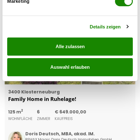
Marketing
Erfahren Sie mehr darüber, wie Ihre persönlichen Daten
verarbeitet werden, und legen Sie Ihre Präferenzen im
Abschnitt Einzelheiten
fest.
Details zeigen
Alle zulassen
Auswahl erlauben
3400 Klosterneuburg
Family Home in Ruhelage!
2
125 m
6
€ 649.000,00
WOHNFLÄCHE
ZIMMER
KAUFPREIS
Doris Deutsch, MBA, akad. IM.
REMAX Magic Doris Deutsch Immobilien GmbH