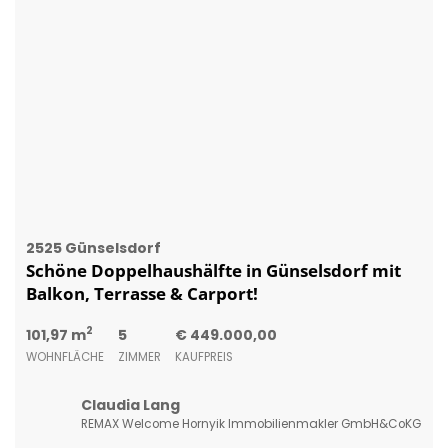
2525 Günselsdorf
Schöne Doppelhaushälfte in Günselsdorf mit
Balkon, Terrasse & Carport!
2
101,97 m
5
€ 449.000,00
WOHNFLÄCHE
ZIMMER
KAUFPREIS
Claudia Lang
REMAX Welcome Hornyik Immobilienmakler GmbH&CoKG