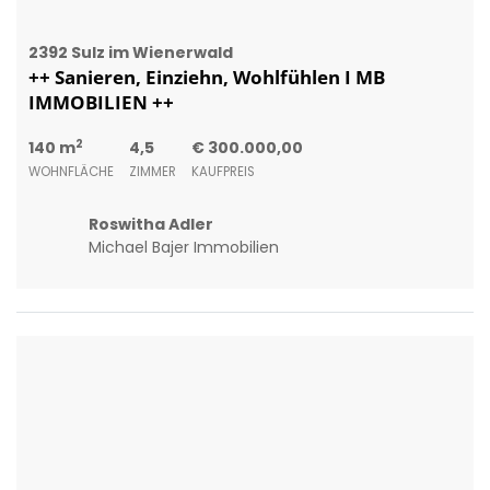
Michael Bajer Immobilien
3313 Wallsee
Eigentumswohnung mit fabelhaften Ausblick
in absoluter Ruhelage! Neue Fenster! Nur €
1.597,- /m²