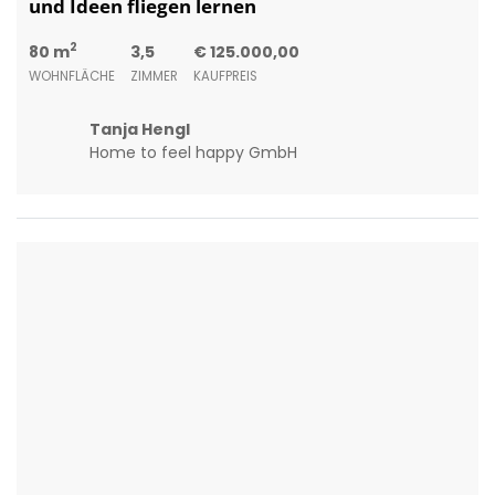
2392 Sulz im Wienerwald
++ Sanieren, Einziehn, Wohlfühlen I MB
IMMOBILIEN ++
2
140 m
4,5
€ 300.000,00
WOHNFLÄCHE
ZIMMER
KAUFPREIS
Roswitha Adler