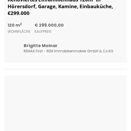
3921 Langschlag
Renovierungsbedürftiges Bauernhaus in
Langschlag: Ihr Traum vom Eigenheim!
2
130 m
5
€ 230.000,00
WOHNFLÄCHE
ZIMMER
KAUFPREIS