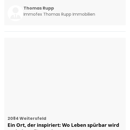
2084 Weitersfeld
Ein Ort, der inspiriert: Wo Leben spürbar wird
und Ideen fliegen lernen
2
80 m
3,5
€ 125.000,00
WOHNFLÄCHE
ZIMMER
KAUFPREIS
Tanja Hengl
Home to feel happy GmbH