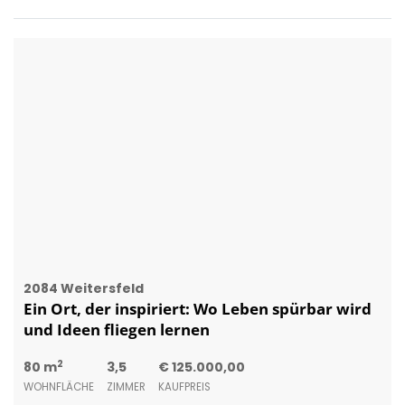
2084 Weitersfeld
Ein Ort, der inspiriert: Wo Leben spürbar wird
und Ideen fliegen lernen
2
80 m
3,5
€ 125.000,00
WOHNFLÄCHE
ZIMMER
KAUFPREIS
Thomas Rupp
Immofex Thomas Rupp Immobilien