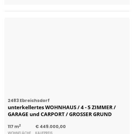
2483 Ebreichsdorf
unterkellertes WOHNHAUS / 4 - 5 ZIMMER /
GARAGE und CARPORT / GROSSER GRUND
2
117 m
€ 449.000,00
WOHNFLÄCHE
KAUFPREIS
Christine Artaz und Martin Heger
HEGERREAL Immobilienmakler-Immobiliengutachter