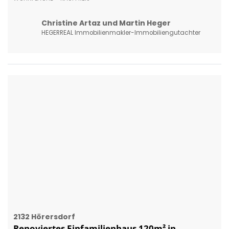
2132 Hörersdorf
Renoviertes Einfamilienhaus 120m² in
Hörersdorf, Garage, Kamine, Einbauküche,
€299.000
2
120 m
€ 299.000,00
WOHNFLÄCHE
KAUFPREIS
Brigitte Molnar
REMAX First - REM Immobilienmakler GmbH & Co KG