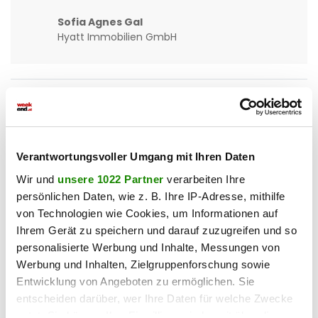
2500 Baden
ÜBERGABE ZEITNAH! NEUBAU IN
Verantwortungsvoller Umgang mit Ihren Daten
ZENTRUMSNÄHE! 5 ZIMMER-ZIEGELHAUS MIT 2
Wir und
unsere 1022 Partner
verarbeiten Ihre
BÄDERN UND 3 WC´S.
persönlichen Daten, wie z. B. Ihre IP-Adresse, mithilfe
von Technologien wie Cookies, um Informationen auf
2
118,55 m
5
€ 599.000,00
Ihrem Gerät zu speichern und darauf zuzugreifen und so
WOHNFLÄCHE
ZIMMER
KAUFPREIS
personalisierte Werbung und Inhalte, Messungen von
Werbung und Inhalten, Zielgruppenforschung sowie
Maria Grace Deutschbauer
Entwicklung von Angeboten zu ermöglichen. Sie
StarREAL OG
entscheiden darüber, wer Ihre Daten für welche Zwecke
nutzt. Sie können Ihre Einwilligung jederzeit über die