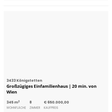
3433 Königstetten
Großzügiges Einfamilienhaus | 20 min. von
Wien
2
345 m
8
€ 650.000,00
WOHNFLÄCHE
ZIMMER
KAUFPREIS
Sofia Agnes Gal
Hyatt Immobilien GmbH