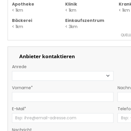
Apotheke
Klinik
Kran
< 1km
< 1km
< 1km
Bäckerei
Einkaufszentrum
< 1km
< 3km
QUELL
Anbieter kontaktieren
Anrede
Vorname
Nach
E-Mail
Telef
Nachricht