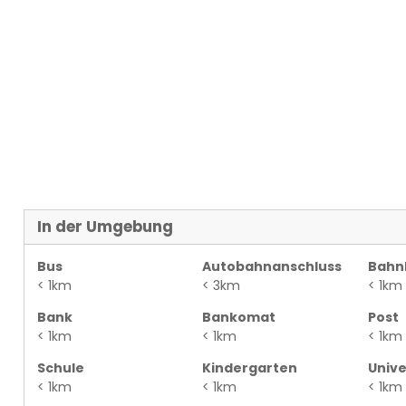
In der Umgebung
Bus
Autobahnanschluss
Bahn
< 1km
< 3km
< 1km
Bank
Bankomat
Post
< 1km
< 1km
< 1km
Schule
Kindergarten
Unive
< 1km
< 1km
< 1km