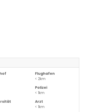
hof
Flughafen
< 2km
Polizei
< 1km
rsität
Arzt
< 1km