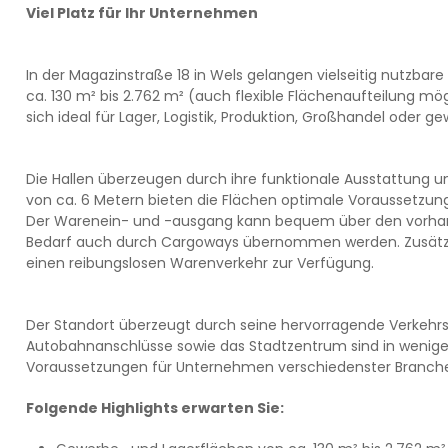
Viel Platz für Ihr Unternehmen
In der Magazinstraße 18 in Wels gelangen vielseitig nutzba
ca. 130 m² bis 2.762 m² (auch flexible Flächenaufteilung mö
sich ideal für Lager, Logistik, Produktion, Großhandel oder g
Die Hallen überzeugen durch ihre funktionale Ausstattung und
von ca. 6 Metern bieten die Flächen optimale Voraussetzunge
Der Warenein- und -ausgang kann bequem über den vorhand
Bedarf auch durch Cargoways übernommen werden. Zusätzlich
einen reibungslosen Warenverkehr zur Verfügung.
Der Standort überzeugt durch seine hervorragende Verkehr
Autobahnanschlüsse sowie das Stadtzentrum sind in wenige
Voraussetzungen für Unternehmen verschiedenster Branch
Folgende Highlights erwarten Sie: