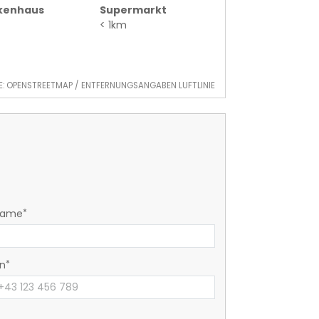
kenhaus
Supermarkt
< 1km
E: OPENSTREETMAP / ENTFERNUNGSANGABEN LUFTLINIE
name
on