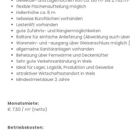
Gewerbe- und Lagerflächen von ca. 130 m² bis 2.762 m²
flexible Flächenaufteilung möglich
Hallenhöhe ca. 6 m
teilweise Büroflächen vorhanden
Lastenlift vorhanden
gute Zufahrts- und Rangiermöglichkeiten
Rolltore für einfache Anlieferung (Abwicklung auch üb
Warenein- und -ausgang über Gleisanschluss möglich 
allgemeine Sanitäranlagen vorhanden
Beheizung über Fernwärme und Deckenlüfter
Sehr gute Verkehrsanbindung in Wels
Ideal für Lager, Logistik, Produktion und Gewerbe
attraktiver Wirtschaftsstandort in Wels
Mindestmietdauer 2 Jahre
Monatsmiete:
€ 7,50 / m² (netto)
Betriebskosten: