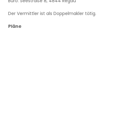
Büro: Seestraße 8, 4844 Regau
Der Vermittler ist als Doppelmakler tätig.
Pläne