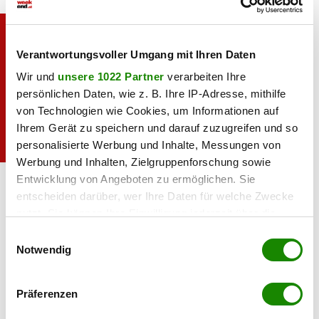
Verantwortungsvoller Umgang mit Ihren Daten
Wir und
unsere 1022 Partner
verarbeiten Ihre
persönlichen Daten, wie z. B. Ihre IP-Adresse, mithilfe
von Technologien wie Cookies, um Informationen auf
Ihrem Gerät zu speichern und darauf zuzugreifen und so
personalisierte Werbung und Inhalte, Messungen von
Werbung und Inhalten, Zielgruppenforschung sowie
Heute bleibt der Teller leer!
Pixabay
Entwicklung von Angeboten zu ermöglichen. Sie
entscheiden darüber, wer Ihre Daten für welche Zwecke
Fazit
nutzt. Sie können Ihre Einwilligung jederzeit über die
Cookie-Erklärung oder durch Klicken auf das Privacy
Zugegeben: Vor circa dreißig Tagen assoziierte ich mit dem
Einwilligungsauswahl
Trigger Symbol ändern oder widerrufen
Notwendig
Begriff „Fasten“ noch den Zeitraum von Aschermittwoch
bis Ostersamstag und glatzköpfige Shaolin-Mönche in
Wenn Sie es erlauben, würden wir auch gerne:
orange-farbenen Kutten. Nun, da ich es am eigenen Leib
Präferenzen
Informationen über Ihre geografische Lage
getestet habe, kann ich sagen: Fasten ist mehr als religiöse
erfassen, welche bis auf einige Meter genau sein