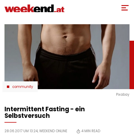
Direkt
zum
Inhalt
community
Pixabay
Intermittent Fasting - ein
Selbstversuch
28.06.2017 UM 13:24,
WEEKEND ONLINE
4
MIN READ