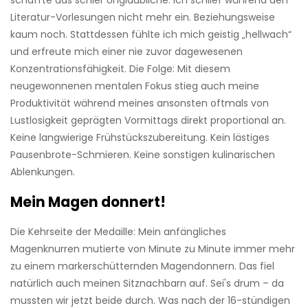
schaffte das schier Unglaubliche: Ich schlief während den
Literatur-Vorlesungen nicht mehr ein. Beziehungsweise
kaum noch. Stattdessen fühlte ich mich geistig „hellwach“
und erfreute mich einer nie zuvor dagewesenen
Konzentrationsfähigkeit. Die Folge: Mit diesem
neugewonnenen mentalen Fokus stieg auch meine
Produktivität während meines ansonsten oftmals von
Lustlosigkeit geprägten Vormittags direkt proportional an.
Keine langwierige Frühstückszubereitung. Kein lästiges
Pausenbrote-Schmieren. Keine sonstigen kulinarischen
Ablenkungen.
Mein Magen donnert!
Die Kehrseite der Medaille: Mein anfängliches
Magenknurren mutierte von Minute zu Minute immer mehr
zu einem markerschütternden Magendonnern. Das fiel
natürlich auch meinen Sitznachbarn auf. Sei's drum – da
mussten wir jetzt beide durch. Was nach der 16-stündigen