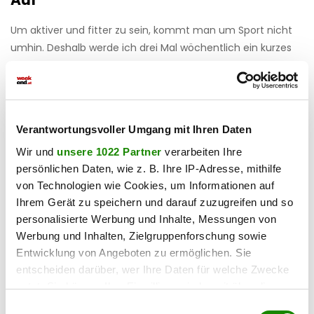
Auf
Um aktiver und fitter zu sein, kommt man um Sport nicht
umhin. Deshalb werde ich drei Mal wöchentlich ein kurzes
knackiges Krafttraining absolvieren, um so mein
Bindegewebe zu straffen, Cellulite zu vermindern und ganz
allgemein für ein besseres Wohlbefinden zu sorgen. Ich
freue mich schon wieder darauf neben Konstantin meine
Verantwortungsvoller Umgang mit Ihren Daten
Übungen zu machen und ihm dabei zuzusehen, wie er
Wir und
unsere 1022 Partner
verarbeiten Ihre
versucht sie mitzumachen. Da macht das Trainieren auch
persönlichen Daten, wie z. B. Ihre IP-Adresse, mithilfe
richtig Spaß.
von Technologien wie Cookies, um Informationen auf
Mein Plan
Ihrem Gerät zu speichern und darauf zuzugreifen und so
personalisierte Werbung und Inhalte, Messungen von
Ich muss keine konkrete Ernährungsumstellung
Werbung und Inhalten, Zielgruppenforschung sowie
vornehmen, da ich für mich und meine Familie schon sehr
Entwicklung von Angeboten zu ermöglichen. Sie
gesund und hauptsächlich weizenfrei koche. Hauptsächlich
entscheiden darüber, wer Ihre Daten für welche Zwecke
plagt mich der Zucker- und Kaffeekonsum in den letzten
nutzt. Sie können Ihre Einwilligung jederzeit über die
Monaten.
Cookie-Erklärung oder durch Klicken auf das Privacy
Einwilligungsauswahl