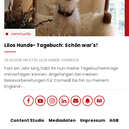
community
Lilos Hunde- Tagebuch: Schön war's!
25.03.2018 UM 07:30,
LILOS HUNDE-TAGEBUCH
Fast ein Jahr lang habt ihr nun meine Tagebucheinträge
mitverfolgen können. Angefangen bei meinen
Reisevorbereitungen für Cornwall bis hin zu meinem
England-…
Social
Footer
Content Studio
Mediadaten
Impressum
AGB
links