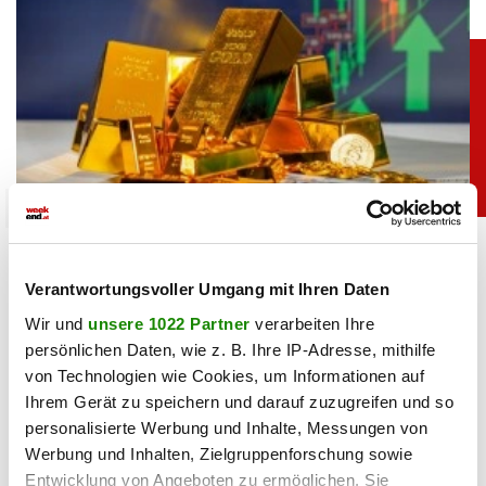
chronik
Goldpreis zieht kräftig an: Das steckt dahinter
Verantwortungsvoller Umgang mit Ihren Daten
07.08.2026 UM 09:23,
YUNUS EMRE KURT
Wir und
unsere 1022 Partner
verarbeiten Ihre
Gold ist wieder gefragt: Der Preis stieg auf den höchsten
persönlichen Daten, wie z. B. Ihre IP-Adresse, mithilfe
Stand seit Ende Juni. Schwache US-Jobdaten und ein
von Technologien wie Cookies, um Informationen auf
fallender Dollar liefern neuen Rückenwind.
Ihrem Gerät zu speichern und darauf zuzugreifen und so
personalisierte Werbung und Inhalte, Messungen von
Werbung und Inhalten, Zielgruppenforschung sowie
Entwicklung von Angeboten zu ermöglichen. Sie